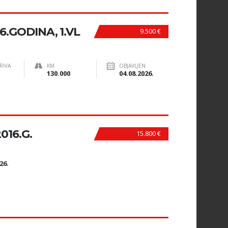
6.GODINA, 1.VL
9.500 €
RIVA
KM
OBJAVLJEN
130.000
04.08.2026.
2016.G.
15.800 €
N
26.