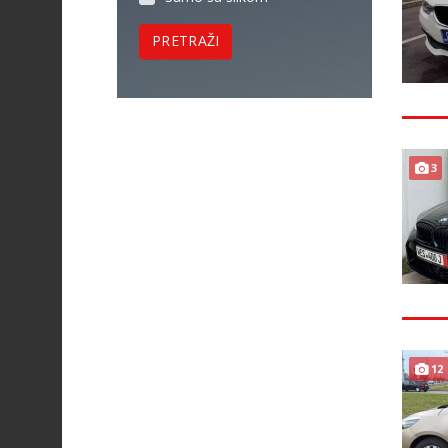
PRETRAŽI
3
12