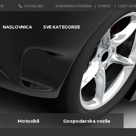
HR
01/6102-885
KORISNIČKA PODRŠKA
POMOĆ
UVJETI KOR
NASLOVNICA
SVE KATEGORIJE
Motocikli
Gospodarska vozila