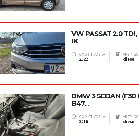
VW PASSAT 2.0 TDI
IK
GODIŠTE VOZILA
VRSTA GO
2022
diesel
BMW 3 SEDAN (F30 LC
B47...
GODIŠTE VOZILA
VRSTA GO
2016
diesel