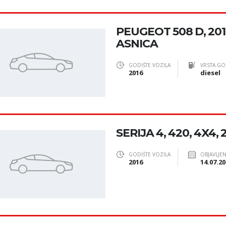
PEUGEOT 508 D, 201
ASNICA
GODIŠTE VOZILA
VRSTA GO
2016
diesel
SERIJA 4, 420, 4X4, 
GODIŠTE VOZILA
OBJAVLJE
2016
14.07.20