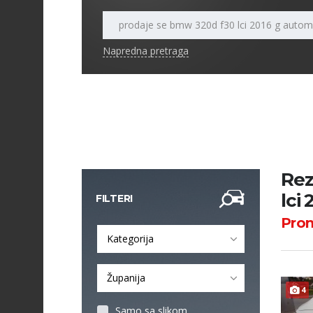
Napredna pretraga
Rez
lci
FILTERI
Pro
Kategorija
Županija
4
Samo sa slikom