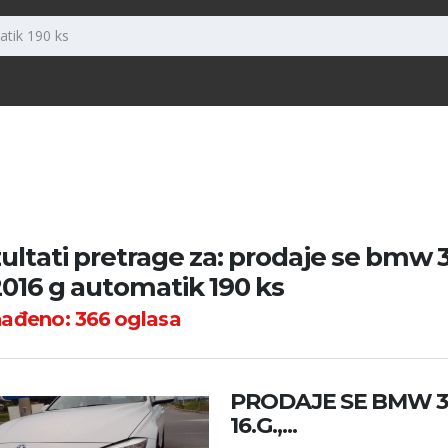
ultati pretrage za: prodaje se bmw 
 2016 g automatik 190 ks
nađeno:
366
oglasa
PRODAJE SE BMW 32
16.G.,...