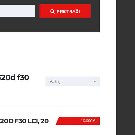
PRETRAŽI
320d f30
Važniji
0D F30 LCI, 20
10.000 €