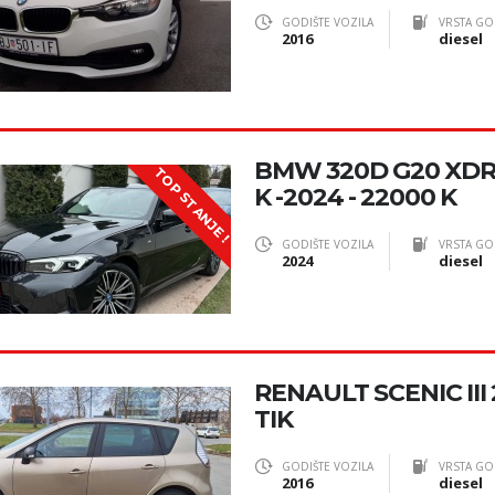
GODIŠTE VOZILA
VRSTA GO
2016
diesel
BMW 320D G20 XDR
TOP STANJE !
K -2024 - 22000 K
GODIŠTE VOZILA
VRSTA GO
2024
diesel
RENAULT SCENIC III
TIK
GODIŠTE VOZILA
VRSTA GO
2016
diesel