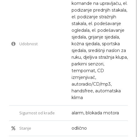
komande na upravljaču, el.
podizanje prednjih stakala,
el. podizanje stražnjih
stakala, el. podešavanje
ogledala, el. podešavanje
sjedala, grijanje sjedala,
Udobnost
kožna sjedala, sportska
sjedala, središnji naslon za
ruku, djeljiva stražnja klupa,
parkirni senzori,
tempomat, CD
izmjenjivač,
autoradio/CD/mp3,
handsfree, automatska
klima
Sigurnost od krađe
alarm, blokada motora
Stanje
odlično