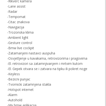
-Rikverc kamera
-Lane assist
-Radar
-Tempomat
-Citac znakova
-Navigacija
-Trozonska klima
-Ambient light
-Gesture control
-Bmw live cockpit
-Zatamanjeni nastavci auspuha
-Osvjetljenje u kavakama, retrovizorima i pragovima
-El. retrovizori sa zatamnjivanjem i mrtvim kutom
-El. Gepek otvara se i zatvara na tipku ili pokret noge
-Keyless
-Bezicni punjac
-Tvornicki zatamnjena stakla
-Hotspot internet
-Alarm
-Autohold
-My bmw aplikacija..