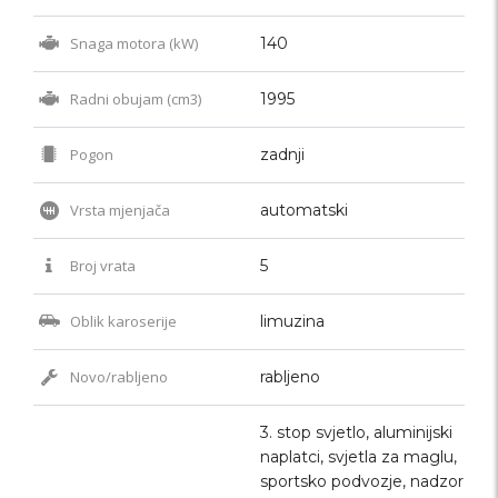
Snaga motora (kW)
140
Radni obujam (cm3)
1995
Pogon
zadnji
Vrsta mjenjača
automatski
Broj vrata
5
Oblik karoserije
limuzina
Novo/rabljeno
rabljeno
3. stop svjetlo, aluminijski
naplatci, svjetla za maglu,
sportsko podvozje, nadzor