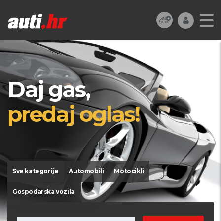
Daj gas,
predaj oglas!
Sve kategorije
Automobili
Motocikli
Gospodarska vozila