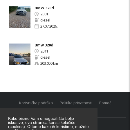
BMW 320d
2001
diesel
27.07.2026.
Bmw 320d
2011
diesel
203.000 km
Korisnička podrška
Politika privatnosti
Pomoć
Uvjeti korištenja
Kako bismo Vam omogućili što bolje
iskustvo, ova stranica koristi kolačiće
(cookies). O tome kako ih koristimo, možete
Oglasnik grupacija:
posao.hr
|
oglasnik.hr
|
auti.hr