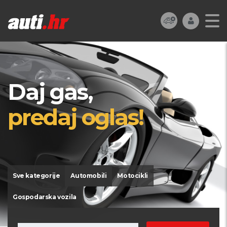
Daj gas,
predaj oglas!
Sve kategorije
Automobili
Motocikli
Gospodarska vozila