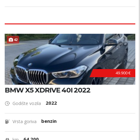
42
49.900 €
BMW X5 XDRIVE 40I 2022
2022
Godište vozila
benzin
Vrsta goriva
64.200
km