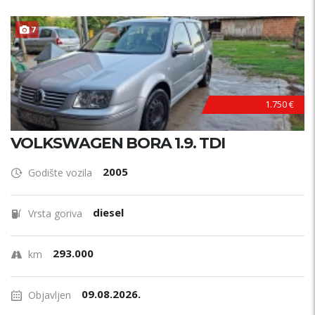
PRETRAŽI
7
1.750 €
VOLKSWAGEN BORA 1.9. TDI
2005
Godište vozila
diesel
Vrsta goriva
293.000
km
09.08.2026.
Objavljen