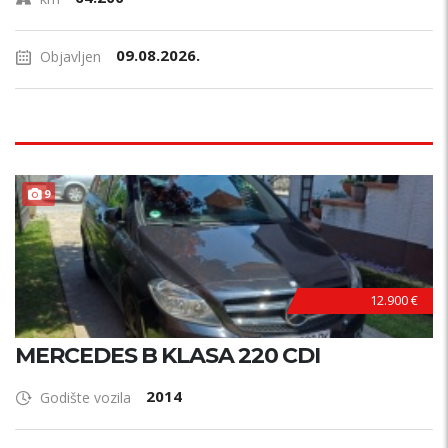
09.08.2026.
Objavljen
P
R
V
I
V
L
A
S
N
9
I
K
12.900 €
MERCEDES B KLASA 220 CDI
2014
Godište vozila