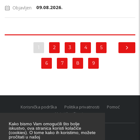
09.08.2026.
Objavljen
1
2
3
4
5
6
7
8
9
Korisnička podrška
Politika privatnosti
Pomoć
Uvjeti korištenja
Kako bismo Vam omogućili što bolje
iskustvo, ova stranica koristi kolačiće
(cookies). O tome kako ih koristimo, možete
Oglasnik grupacija:
posao.hr
|
oglasnik.hr
|
auti.hr
pročitati u našoj