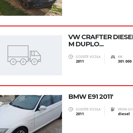
VW CRAFTER DIESEL
M DUPLO...
GODIŠTE VOZILA
KM
2011
301.000
BMW E91 2011'
GODIŠTE VOZILA
VRSTA GO
2011
diesel