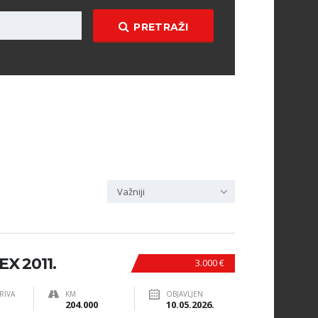
PRETRAŽI
Važniji
X 2011.
3.000 €
RIVA
KM
OBJAVLJEN
204.000
10.05.2026.