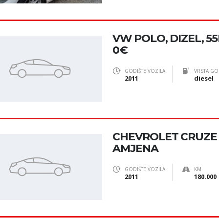
VW POLO, DIZEL, 55K
0€
GODIŠTE VOZILA
VRSTA GO
2011
diesel
CHEVROLET CRUZE 
AMJENA
GODIŠTE VOZILA
KM
2011
180.000