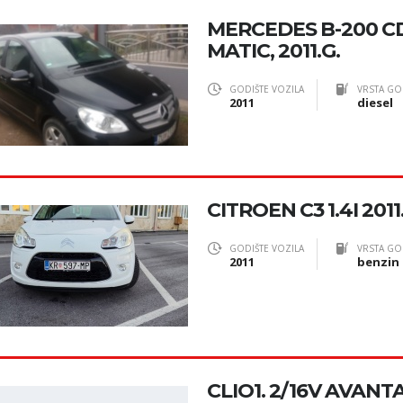
MERCEDES B-200 CD
MATIC, 2011.G.
GODIŠTE VOZILA
VRSTA GO
2011
diesel
CITROEN C3 1.4I 201
GODIŠTE VOZILA
VRSTA GO
2011
benzin
CLIO1. 2/16V AVANTA