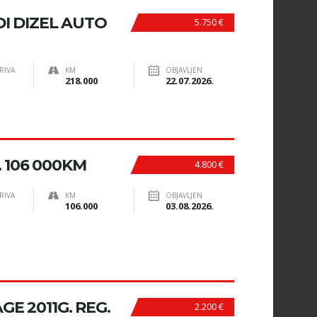
I DIZEL AUTO
5.750 €
RIVA
KM
OBJAVLJEN
218.000
22.07.2026.
1. 106 000KM
4.800 €
RIVA
KM
OBJAVLJEN
106.000
03.08.2026.
GE 2011G. REG.
2.200 €