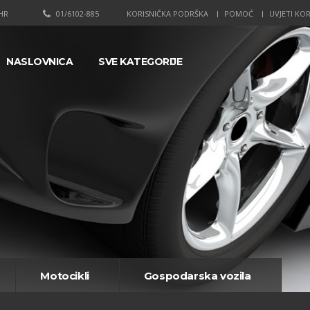
HR
01/6102-885
KORISNIČKA PODRŠKA
POMOĆ
UVJETI KOR
NASLOVNICA
SVE KATEGORIJE
Motocikli
Gospodarska vozila