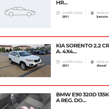
HR...
GODIŠTE VOZILA
VRSTA GO
2011
benzin
KIA SORENTO 2.2 CR
A. 4X4...
GODIŠTE VOZILA
VRSTA GO
2011
diesel
BMW E90 320D 135K
A REG. DO...