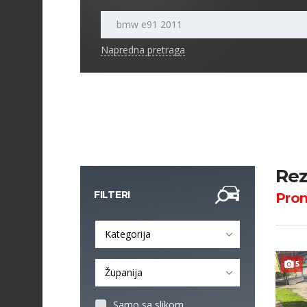
Napredna pretraga
Rez
FILTERI
Pro
Kategorija
5
Županija
Samo sa slikom