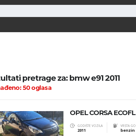
ultati pretrage za: bmw e91 2011
nađeno:
50
oglasa
OPEL CORSA ECOFLE
GODIŠTE VOZILA
VRSTA GO
2011
benzin