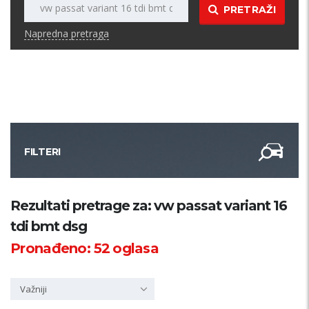
PRETRAŽI
Napredna pretraga
FILTERI
Kategorija
Rezultati pretrage za: vw passat variant 16
tdi bmt dsg
Županija
Pronađeno:
52
oglasa
Samo sa slikom
Važniji
PRETRAŽI