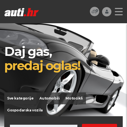
Daj gas,
predaj oglas!
Sve kategorije
Automobili
Motocikli
Gospodarska vozila