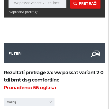
PRETRAŽI
Napredna pretraga
FILTERI
Kategorija
Rezultati pretrage za: vw passat variant 2 0
tdi bmt dsg comfortline
Županija
Pronađeno:
56
oglasa
Samo sa slikom
Važniji
PRETRAŽI