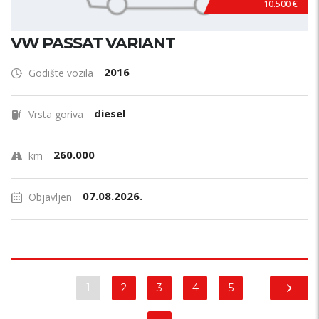
10.500 €
VW PASSAT VARIANT
2016
Godište vozila
diesel
Vrsta goriva
260.000
km
07.08.2026.
Objavljen
1
2
3
4
5