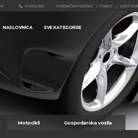
HR
01/6102-885
KORISNIČKA PODRŠKA
POMOĆ
UVJETI KOR
NASLOVNICA
SVE KATEGORIJE
Motocikli
Gospodarska vozila