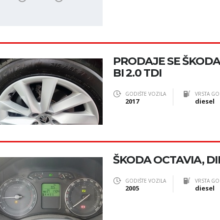
PRODAJE SE ŠKOD
BI 2.0 TDI
GODIŠTE VOZILA
VRSTA GO
2017
diesel
ŠKODA OCTAVIA, DI
GODIŠTE VOZILA
VRSTA GO
2005
diesel