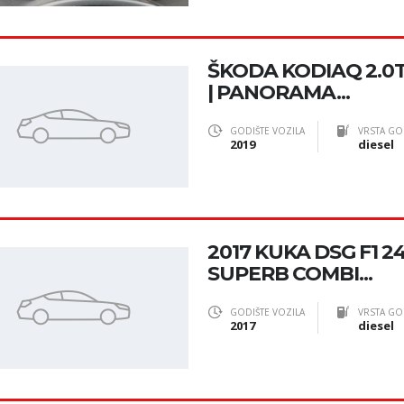
ŠKODA KODIAQ 2.0T
| PANORAMA...
GODIŠTE VOZILA
VRSTA GO
2019
diesel
2017 KUKA DSG F1 
SUPERB COMBI...
GODIŠTE VOZILA
VRSTA GO
2017
diesel