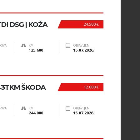
DI DSG | KOŽA
24.500 €
RIVA
KM
OBJAVLJEN
125.600
15.07.2026.
243TKM ŠKODA
12.000 €
RIVA
KM
OBJAVLJEN
244.000
15.07.2026.