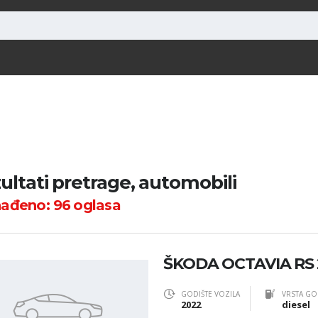
ultati pretrage, automobili
nađeno:
96
oglasa
ŠKODA OCTAVIA RS 2
GODIŠTE VOZILA
VRSTA GO
2022
diesel