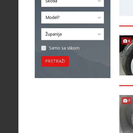
Škoda
Model?
Županija
8
Samo sa slikom
PRETRAŽI
7