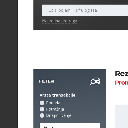
Napredna pretraga
Rez
FILTERI
Pro
Vrsta transakcije
Ponuda
Potražnja
Iznajmljivanje