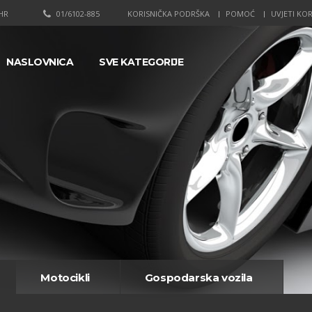
HR
01/6102-885
KORISNIČKA PODRŠKA
POMOĆ
UVJETI KOR
NASLOVNICA
SVE KATEGORIJE
Motocikli
Gospodarska vozila