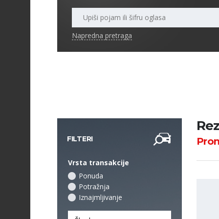
Napredna pretraga
Rez
FILTERI
Pro
Vrsta transakcije
Ponuda
Potražnja
Iznajmljivanje