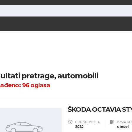
ultati pretrage, automobili
nađeno:
96
oglasa
ŠKODA OCTAVIA STYL
GODIŠTE VOZILA
VRSTA GO
2020
diesel