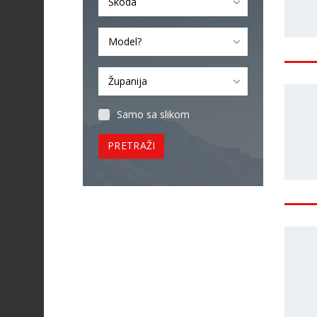
Škoda
Model?
Županija
Samo sa slikom
PRETRAŽI