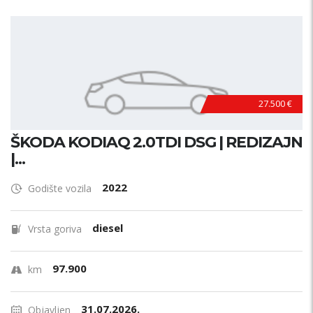
Model?
PRETRAŽI
27.500 €
ŠKODA KODIAQ 2.0TDI DSG | REDIZAJN
|...
2022
Godište vozila
diesel
Vrsta goriva
97.900
km
31.07.2026.
Objavljen