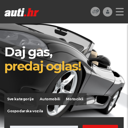
Daj gas,
predaj oglas!
Sve kategorije
Automobili
Motocikli
Gospodarska vozila