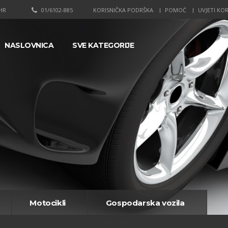
HR
01/6102-885
KORISNIČKA PODRŠKA
POMOĆ
UVJETI KOR
NASLOVNICA
SVE KATEGORIJE
Motocikli
Gospodarska vozila