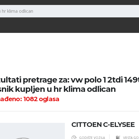
ultati pretrage za: vw polo 1 2tdi 14
snik kupljen u hr klima odlican
nađeno:
1082
oglasa
CITTOEN C-ELYSEE
GODIŠTE VOZILA
VRSTA GO