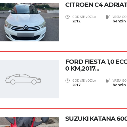
CITROEN C4 ADRIAT
GODIŠTE VOZILA
VRSTA GO
2012
benzin
FORD FIESTA 1,0 E
0 KM,2017...
GODIŠTE VOZILA
VRSTA GO
2017
benzin
SUZUKI KATANA 60