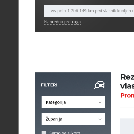
Napredna pretraga
Rez
vla
FILTERI
Pro
Kategorija
Županija
Samo sa slikom