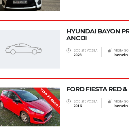
HYUNDAI BAYON P
ANCIJI
GODIŠTE VOZILA
VRSTA GO
2023
benzin
FORD FIESTA RED &
TOP STANJE !
GODIŠTE VOZILA
VRSTA GO
2016
benzin