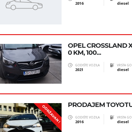
2016
diesel
OPEL CROSSLAND X 
0 KM, 100...
GODIŠTE VOZILA
VRSTA GO
2021
diesel
PRODAJEM TOYOTU 
ODRŽAVAN !
GODIŠTE VOZILA
VRSTA GO
2016
diesel