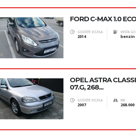
FORD C-MAX 1.0 E
GODIŠTE VOZILA
VRSTA GO
2014
benzin
OPEL ASTRA CLASSI
07.G, 268...
GODIŠTE VOZILA
KM
2007
268.000