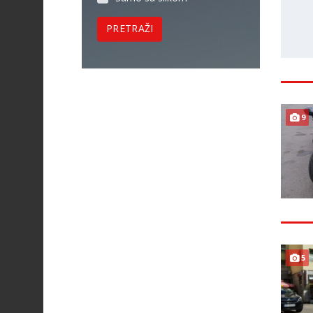
PRETRAŽI
9
5