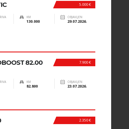
IC
5.000 €
RIVA
KM
OBJAVLJEN
130.000
29.07.2026.
COBOOST 82.00
7.900 €
RIVA
KM
OBJAVLJEN
82.800
23.07.2026.
0
2.350 €