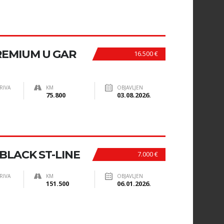
REMIUM U GAR
16.500 €
RIVA
KM
OBJAVLJEN
75.800
03.08.2026.
 BLACK ST-LINE
7.000 €
RIVA
KM
OBJAVLJEN
151.500
06.01.2026.