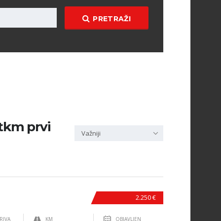
PRETRAŽI
9tkm prvi
Važniji
2.250 €
RIVA
KM
OBJAVLJEN