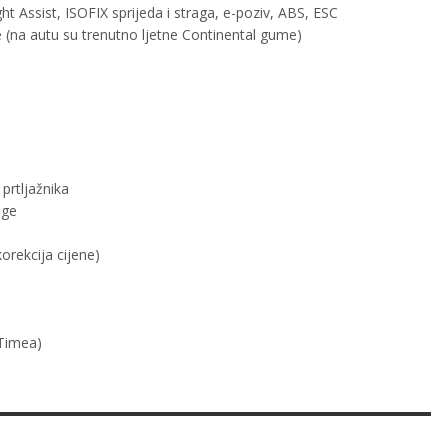
ght Assist, ISOFIX sprijeda i straga, e-poziv, ABS, ESC
(na autu su trenutno ljetne Continental gume)
 prtljažnika
lge
orekcija cijene)
Timea)