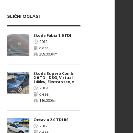
SLIČNI OGLASI
Škoda Fabia 1.6 TDI
2012
diesel
289.000 km
Škoda Superb Combi
2,0 TDi, DSG, Virtual,
140kw, Ekstra stanje
2019
diesel
116.000 km
Octavia 2.0 TDI RS
2017
diesel