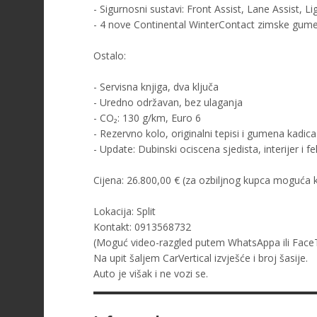
- Sigurnosni sustavi: Front Assist, Lane Assist, Li
- 4 nove Continental WinterContact zimske gume 
Ostalo:
- Servisna knjiga, dva ključa
- Uredno održavan, bez ulaganja
- CO₂: 130 g/km, Euro 6
- Rezervno kolo, originalni tepisi i gumena kadica
- Update: Dubinski ociscena sjedista, interijer i fe
Cijena: 26.800,00 € (za ozbiljnog kupca moguća k
Lokacija: Split
Kontakt: 0913568732
(Moguć video-razgled putem WhatsAppa ili Face
Na upit šaljem CarVertical izvješće i broj šasije.
Auto je višak i ne vozi se.