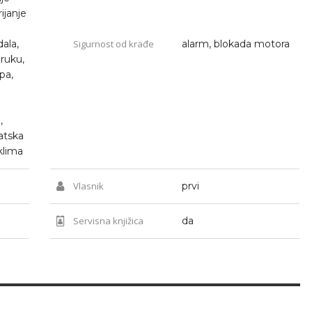
rijanje
ala,
Sigurnost od krađe
alarm, blokada motora
 ruku,
upa,
,
atska
klima
Vlasnik
prvi
Servisna knjižica
da