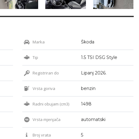
Marka
Škoda
Tip
1.5 TSI DSG Style
Registriran do
Lipanj 2026.
Vrsta goriva
benzin
Radni obujam (cm3)
1498
Vrsta mjenjača
automatski
Broj vrata
5