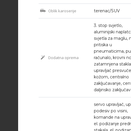
Oblik karoserije
terenac/SUV
3. stop svjetlo,
aluminijski naplatci
svjetla za maglu, 
pritiska u
pneumaticima, p
Dodatna oprema
računalo, krovni no
zatamnjena stakla
upravljač presvuč
kožom, centralno
zaključavanje, cen
daljinsko zaključa
servo upravljač, up
podesiv po visini,
komande na upravl
el. podizanje predn
stakala, el. podiza