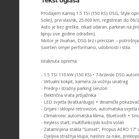
Tekst oglasa
Prodajem Kamiq 1.5 TSI (150 KS) DSG, Style opr
Solin), prvi vlasnik, 25.000 km, registriran do 06
Auto je bez greške, nikad udaran, parkiran na pri
lipnju ove godine odrađen).
Motor je živahan, DSG brz i precizan – potrošnja 
Savršen omjer performansi, udobnosti i stila.
Istaknuta oprema:
- 1.5 TSI 110 kW (150 KS) • 7-brzinski DSG autom
- Virtualni kokpit, kamera za vožnju unatrag
- Prednji i stražnji parking senzori
- Električna vrata prtljažnika
- LED svjetla (kratka/duga) + dinamički pokazivač
- Grijani i sklopivi retrovizori, automatska svjetla i
- Climatronic automatska klima, Bluetooth + Sma
- Keyless start, multifunkcijski kožni volan
- Zatamnjena stakla “Sunset”, Propus AERO 17” cr
- Djeljiva stražnja klupa, nasloni za ruke, preklo