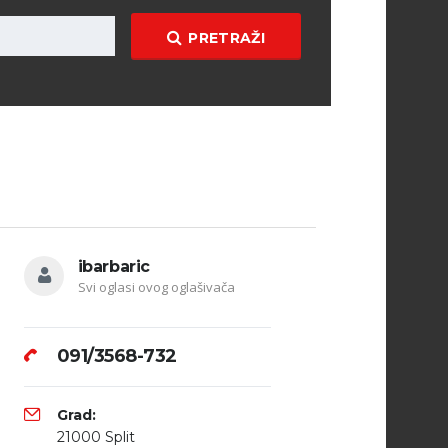
PRETRAŽI
ibarbaric
Svi oglasi ovog oglašivača
091/3568-732
Grad:
21000 Split