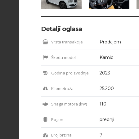
Detalji oglasa
Vrsta transakcije
Prodajem
Škoda modeli
Kamiq
Godina proizvodnje
2023
Kilometraža
25.200
Snaga motora (kW)
110
Pogon
prednji
Broj brzina
7