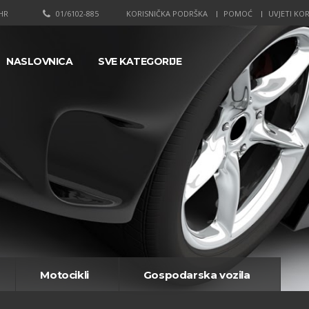
HR
01/6102-885
KORISNIČKA PODRŠKA
POMOĆ
UVJETI KOR
NASLOVNICA
SVE KATEGORIJE
Motocikli
Gospodarska vozila