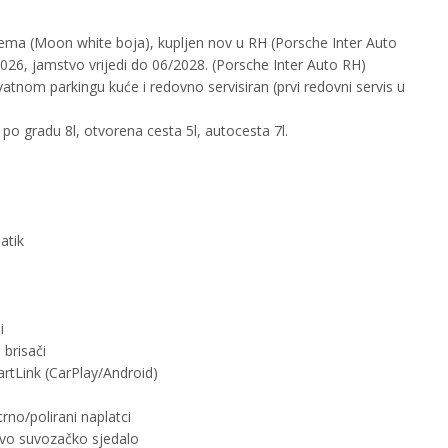
ema (Moon white boja), kupljen nov u RH (Porsche Inter Auto
/2026, jamstvo vrijedi do 06/2028. (Porsche Inter Auto RH)
vatnom parkingu kuće i redovno servisiran (prvi redovni servis u
po gradu 8l, otvorena cesta 5l, autocesta 7l.
atik
i
 brisači
rtLink (CarPlay/Android)
no/polirani naplatci
pivo suvozačko sjedalo