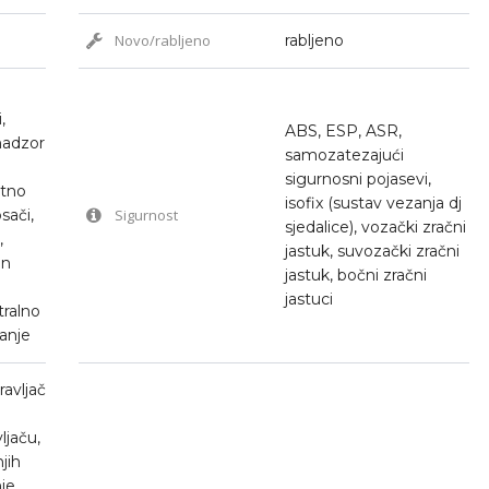
Novo/rabljeno
rabljeno
,
ABS, ESP, ASR,
nadzor
samozatezajući
sigurnosni pojasevi,
utno
isofix (sustav vezanja dj
sači,
Sigurnost
sjedalice), vozački zračni
,
jastuk, suvozački zračni
en
jastuk, bočni zračni
jastuci
tralno
vanje
ravljač
jaču,
jih
nje