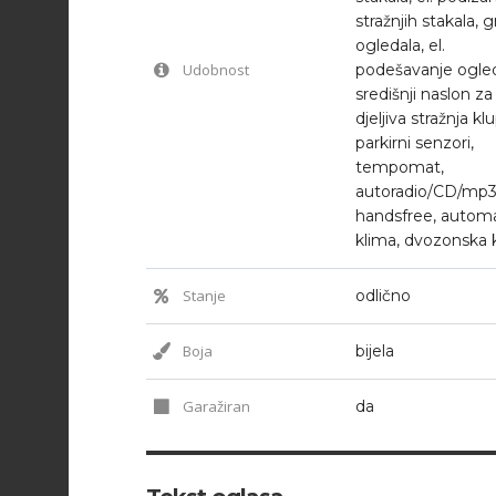
stražnjih stakala, g
ogledala, el.
Udobnost
podešavanje ogled
središnji naslon za
djeljiva stražnja kl
parkirni senzori,
tempomat,
autoradio/CD/mp3
handsfree, autom
klima, dvozonska 
Stanje
odlično
Boja
bijela
Garažiran
da