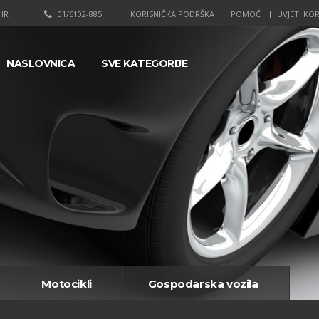
HR
01/6102-885
KORISNIČKA PODRŠKA
POMOĆ
UVJETI KOR
NASLOVNICA
SVE KATEGORIJE
Motocikli
Gospodarska vozila