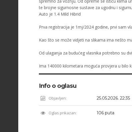
spremno za vožnju. Od opreme se ističu klima ur
te brojne sigurnosne sustave za ugodnu i sigurnu
Auto je 1.4 Mild Hibrid
Prva registracija je 1mj/2024 godine, prvi sam vla
Kao što se može vidjeti na slikama ima nešto mal
Od ulaganja za budućeg vlasnika potrebno su dvi
Ima 140000 kilometara moguća provjera u bilo 
Info o oglasu
Objavljen:
25.05.2026. 22:35
Oglas prikazan:
106 puta