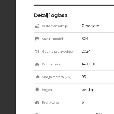
Detalji oglasa
Vrsta transakcije
Prodajem
Suzuki modeli
SX4
Godina proizvodnje
2024
Kilometraža
140.000
Snaga motora (kW)
95
Pogon
prednji
Broj brzina
6