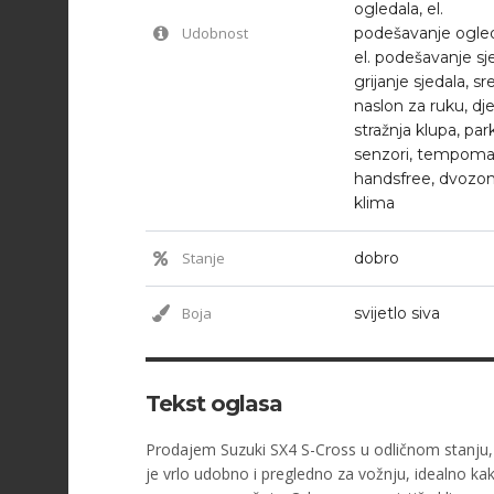
ogledala, el.
Udobnost
podešavanje ogled
el. podešavanje sj
grijanje sjedala, sre
naslon za ruku, dje
stražnja klupa, park
senzori, tempoma
handsfree, dvozo
klima
Stanje
dobro
Boja
svijetlo siva
Tekst oglasa
Prodajem Suzuki SX4 S-Cross u odličnom stanju, 
je vrlo udobno i pregledno za vožnju, idealno ka