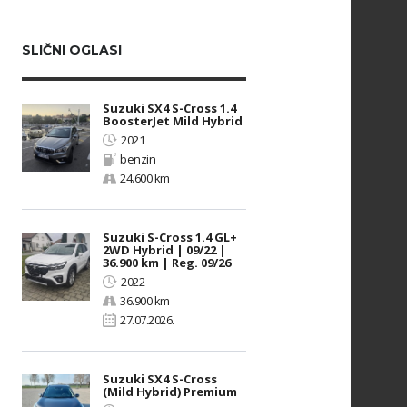
SLIČNI OGLASI
Suzuki SX4 S-Cross 1.4
BoosterJet Mild Hybrid
2021
benzin
24.600 km
Suzuki S-Cross 1.4 GL+
2WD Hybrid | 09/22 |
36.900 km | Reg. 09/26
2022
36.900 km
27.07.2026.
Suzuki SX4 S-Cross
(Mild Hybrid) Premium