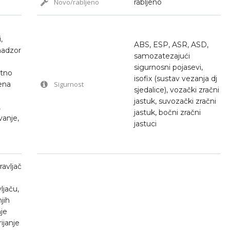
Novo/rabljeno
rabljeno
,
ABS, ESP, ASR, ASD,
nadzor
samozatezajući
sigurnosni pojasevi,
utno
isofix (sustav vezanja dj
ena
Sigurnost
sjedalice), vozački zračni
jastuk, suvozački zračni
,
jastuk, bočni zračni
vanje,
jastuci
o
ravljač
jaču,
jih
nje
rijanje