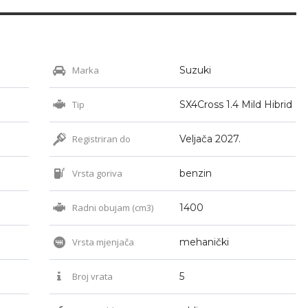
Marka
Suzuki
Tip
SX4Cross 1.4 Mild Hibrid
Registriran do
Veljača 2027.
Vrsta goriva
benzin
Radni obujam (cm3)
1400
Vrsta mjenjača
mehanički
Broj vrata
5