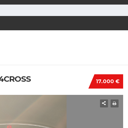
X4CROSS
17.000 €