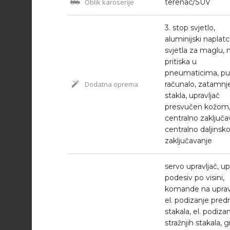
Oblik karoserije
terenac/SUV
3. stop svjetlo,
aluminijski naplatci
svjetla za maglu, 
pritiska u
pneumaticima, p
Dodatna oprema
računalo, zatamnj
stakla, upravljač
presvučen kožom
centralno zaključa
centralno daljinsk
zaključavanje
servo upravljač, up
podesiv po visini,
komande na upravl
el. podizanje predn
stakala, el. podiza
stražnjih stakala, g