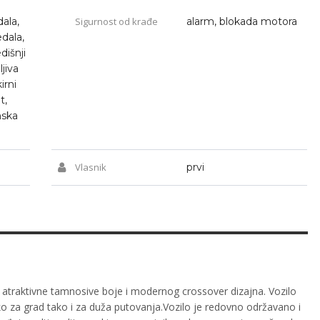
ala,
Sigurnost od krađe
alarm, blokada motora
edala,
dišnji
ljiva
irni
t,
nska
Vlasnik
prvi
atraktivne tamnosive boje i modernog crossover dizajna. Vozilo
ko za grad tako i za duža putovanja.Vozilo je redovno održavano i