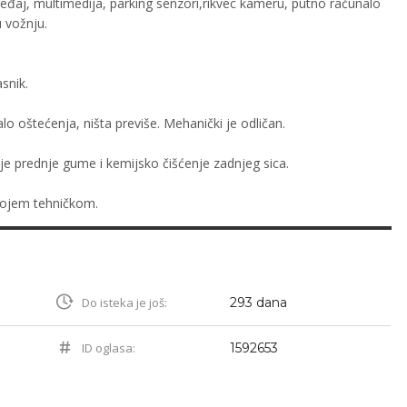
eđaj, multimedija, parking senzori,rikvec kameru, putno računalo
 vožnju.
snik.
o oštećenja, ništa previše. Mehanički je odličan.
je prednje gume i kemijsko čišćenje zadnjeg sica.
kojem tehničkom.
Do isteka je još:
293 dana
ID oglasa:
1592653