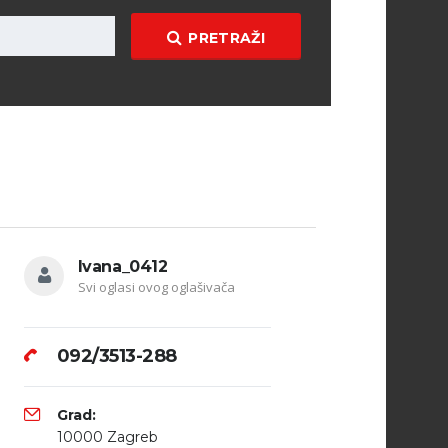
PRETRAŽI
Ivana_0412
Svi oglasi ovog oglašivača
092/3513-288
Grad:
10000 Zagreb