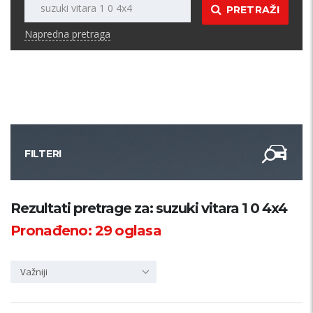
PRETRAŽI
Napredna pretraga
FILTERI
Kategorija
Rezultati pretrage za: suzuki vitara 1 0 4x4
Pronađeno:
29
oglasa
Županija
Važniji
Samo sa slikom
PRETRAŽI