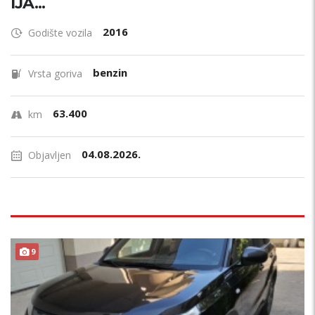
IJA...
2016
Godište vozila
benzin
Vrsta goriva
63.400
km
04.08.2026.
Objavljen
9