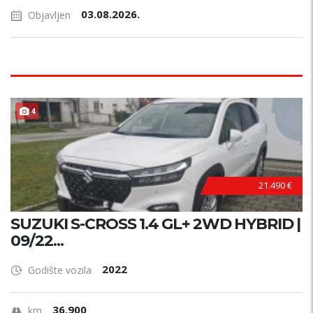
03.08.2026.
Objavljen
4
21.490 €
SUZUKI S-CROSS 1.4 GL+ 2WD HYBRID |
09/22...
2022
Godište vozila
36.900
km