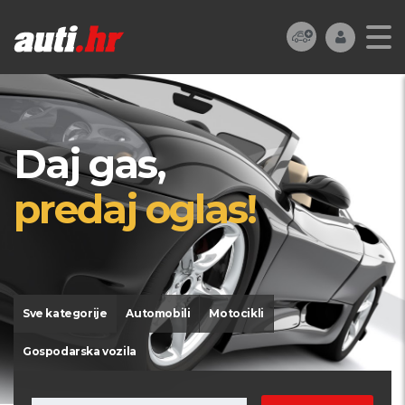
Daj gas,
predaj oglas!
Sve kategorije
Automobili
Motocikli
Gospodarska vozila