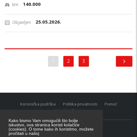
140.000
km
25.05.2026.
Objavljen
1
2
3
Korisnička podrška
Politika privatnosti
Pomoć
Uvjeti korištenja
Kako bismo Vam omogućili što bolje
iskustvo, ova stranica koristi kolačiće
(cookies). O tome kako ih koristimo, možete
Oglasnik grupacija:
posao.hr
|
oglasnik.hr
|
auti.hr
pročitati u našoj