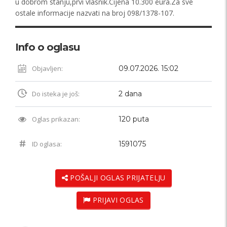
u dobrom stanju,prvi vlasnik.Cijena 10.300 eura.Za sve
ostale informacije nazvati na broj 098/1378-107.
Info o oglasu
Objavljen:
09.07.2026. 15:02
Do isteka je još:
2 dana
Oglas prikazan:
120 puta
ID oglasa:
1591075
POŠALJI OGLAS PRIJATELJU
PRIJAVI OGLAS