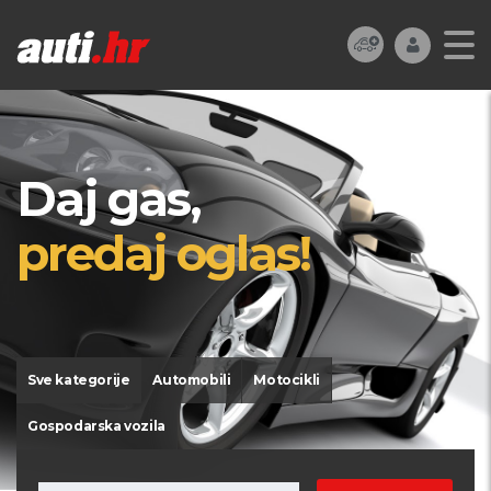
Daj gas,
predaj oglas!
Sve kategorije
Automobili
Motocikli
Gospodarska vozila