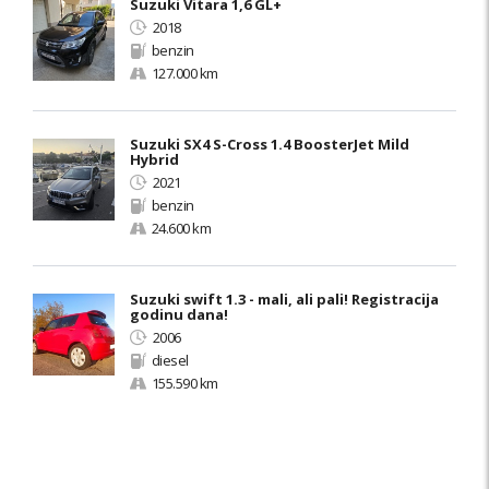
Suzuki Vitara 1,6 GL+
2018
benzin
127.000 km
Suzuki SX4 S-Cross 1.4 BoosterJet Mild
Hybrid
2021
benzin
24.600 km
Suzuki swift 1.3 - mali, ali pali! Registracija
godinu dana!
2006
diesel
155.590 km