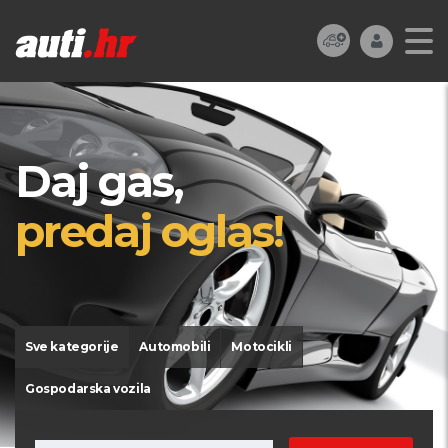
Daj gas,
predaj oglas!
Sve kategorije
Automobili
Motocikli
Gospodarska vozila