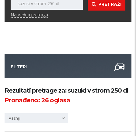
PRETRAŽI
Napredna pretraga
FILTERI
Kategorija
Rezultati pretrage za: suzuki v strom 250 dl
Pronađeno:
26
oglasa
Županija
Važniji
Samo sa slikom
PRETRAŽI