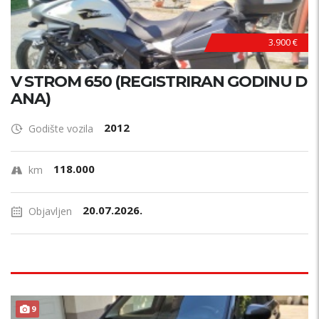
3.900 €
V STROM 650 (REGISTRIRAN GODINU D
ANA)
2012
Godište vozila
118.000
km
20.07.2026.
Objavljen
9