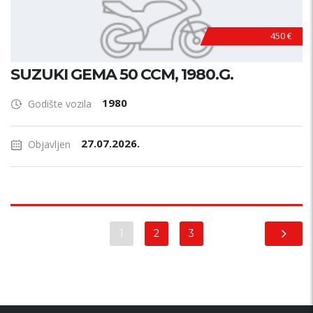
450 €
SUZUKI GEMA 50 CCM, 1980.G.
1980
Godište vozila
27.07.2026.
Objavljen
1
2
3