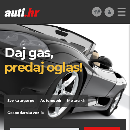
Daj gas,
predaj oglas!
Sve kategorije
Automobili
Motocikli
Gospodarska vozila