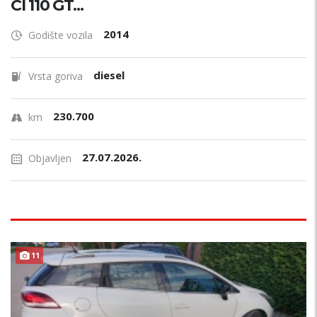
CI 110 GT...
2014
Godište vozila
diesel
Vrsta goriva
230.700
km
27.07.2026.
Objavljen
11