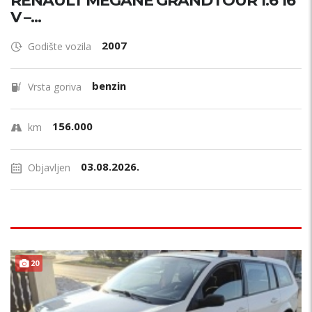
RENAULT MEGANE GRANDTOUR 1.6 16
V –...
2007
Godište vozila
benzin
Vrsta goriva
156.000
km
03.08.2026.
Objavljen
20