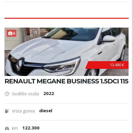
6
13.480 €
RENAULT MEGANE BUSINESS 1.5DCI 115
2022
Godište vozila
diesel
Vrsta goriva
122.300
km