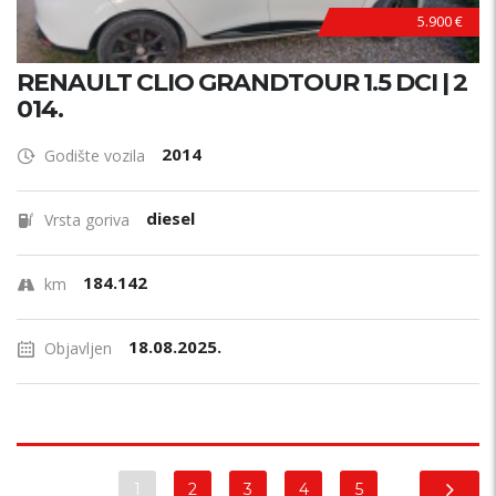
5.900 €
RENAULT CLIO GRANDTOUR 1.5 DCI | 2
014.
2014
Godište vozila
diesel
Vrsta goriva
184.142
km
18.08.2025.
Objavljen
1
2
3
4
5