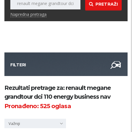
PRETRAŽI
Napredna pretraga
FILTERI
Kategorija
Rezultati pretrage za: renault megane
grandtour dci 110 energy business nav
Županija
Pronađeno:
525
oglasa
Samo sa slikom
Važniji
PRETRAŽI