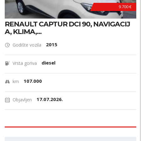
9.700 €
RENAULT CAPTUR DCI 90, NAVIGACIJ
A, KLIMA,...
2015
Godište vozila
diesel
Vrsta goriva
107.000
km
17.07.2026.
Objavljen