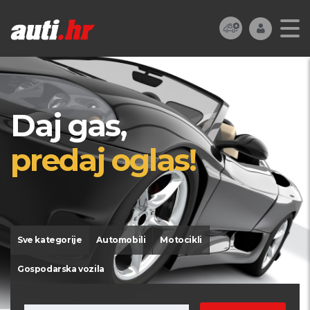
Daj gas,
predaj oglas!
Sve kategorije
Automobili
Motocikli
Gospodarska vozila