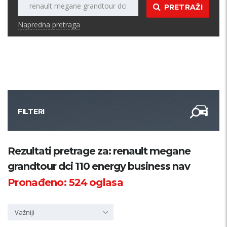
PRETRAŽI
Napredna pretraga
FILTERI
Kategorija
Rezultati pretrage za: renault megane
grandtour dci 110 energy business nav
Županija
Pronađeno:
524
oglasa
Samo sa slikom
Važniji
PRETRAŽI