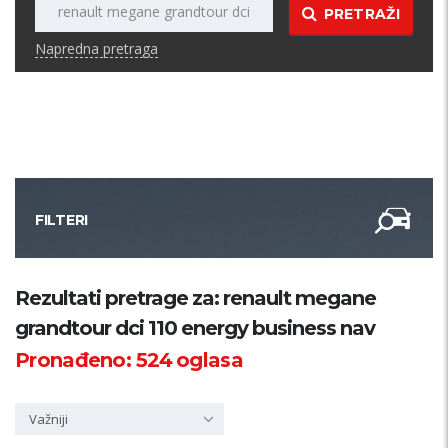
PRETRAŽI
Napredna pretraga
FILTERI
Kategorija
Rezultati pretrage za: renault megane
grandtour dci 110 energy business nav
Županija
Pronađeno:
524
oglasa
Samo sa slikom
Važniji
PRETRAŽI