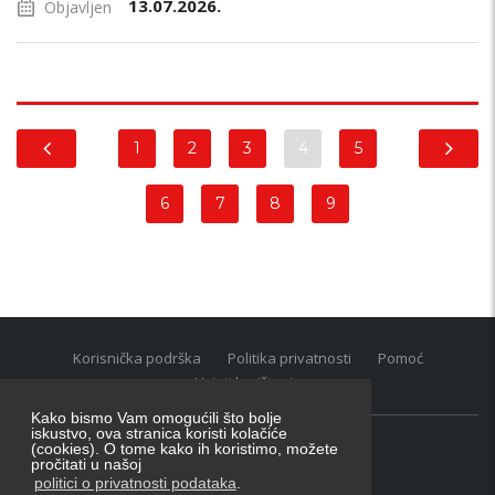
13.07.2026.
Objavljen
1
2
3
4
5
6
7
8
9
Korisnička podrška
Politika privatnosti
Pomoć
Uvjeti korištenja
Kako bismo Vam omogućili što bolje
iskustvo, ova stranica koristi kolačiće
(cookies). O tome kako ih koristimo, možete
Oglasnik grupacija:
posao.hr
|
oglasnik.hr
|
auti.hr
pročitati u našoj
Tečaj za konverziju u EUR valutu: 1 euro = 7.53450 kn
politici o privatnosti podataka
.