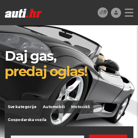
Daj gas,
predaj oglas!
Sve kategorije
Automobili
Motocikli
Gospodarska vozila