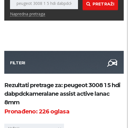
PRETRAŽI
Napredna pretraga
FILTERI
Kategorija
Rezultati pretrage za: peugeot 3008 1 5 hdi
dabpdckameralane assist active lanac
Županija
8mm
Pronađeno:
226
oglasa
Samo sa slikom
PRETRAŽI