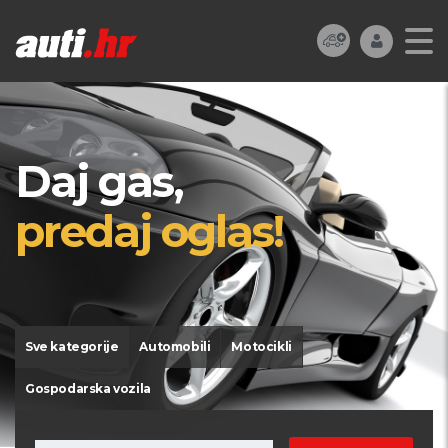
Daj gas,
predaj oglas!
Sve kategorije
Automobili
Motocikli
Gospodarska vozila