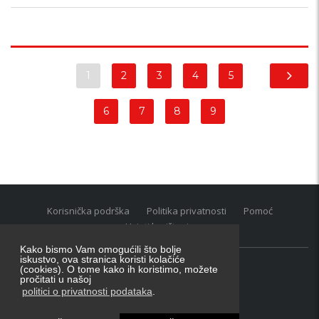
1
2
3
4
5
6
7
8
9
Korisnička podrška
Politika privatnosti
Pomoć
Uvjeti korištenja
Kako bismo Vam omogućili što bolje
iskustvo, ova stranica koristi kolačiće
(cookies). O tome kako ih koristimo, možete
Oglasnik grupacija:
posao.hr
|
oglasnik.hr
|
auti.hr
pročitati u našoj
Tečaj za konverziju u EUR valutu: 1 euro = 7.53450 kn
politici o privatnosti podataka
.