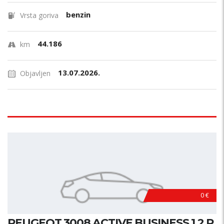
benzin
Vrsta goriva
44.186
km
13.07.2026.
Objavljen
0 €
PEUGEOT 3008 ACTIVE BUSINESS 1.2 P