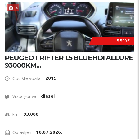
16
15.500 €
PEUGEOT RIFTER 1.5 BLUEHDI ALLURE
93000KM...
2019
Godište vozila
diesel
Vrsta goriva
93.000
km
10.07.2026.
Objavljen