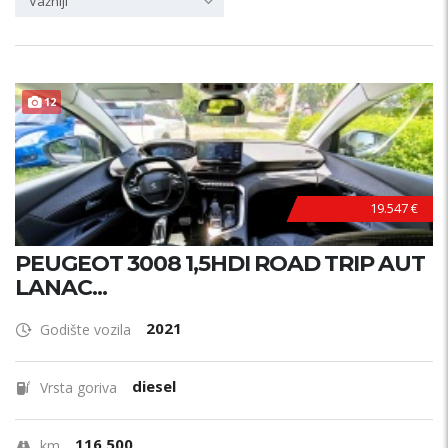
Važniji
12
19.547 €
PEUGEOT 3008 1,5HDI ROAD TRIP AUT
LANAC...
2021
Godište vozila
diesel
Vrsta goriva
116.500
km