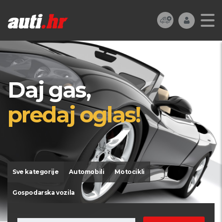
Daj gas,
predaj oglas!
Sve kategorije
Automobili
Motocikli
Gospodarska vozila