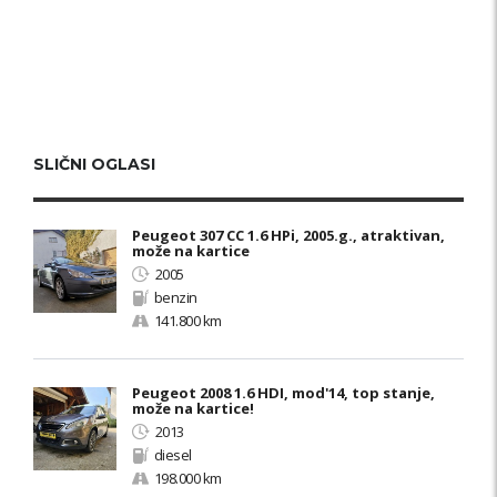
SLIČNI OGLASI
Peugeot 307 CC 1.6 HPi, 2005.g., atraktivan,
može na kartice
2005
benzin
141.800 km
Peugeot 2008 1.6 HDI, mod'14, top stanje,
može na kartice!
2013
diesel
198.000 km