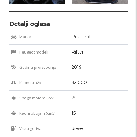
Detalji oglasa
Marka
Peugeot
Peugeot modeli
Rifter
Godina proizvodnje
2019
Kilometraža
93.000
Snaga motora (kW)
75
Radni obujam (cm3)
15
Vrsta goriva
diesel