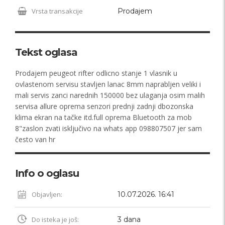
Vrsta transakcije
Prodajem
Tekst oglasa
Prodajem peugeot rifter odlicno stanje 1 vlasnik u
ovlastenom servisu stavljen lanac 8mm naprabljen veliki i
mali servis zanci narednih 150000 bez ulaganja osim malih
servisa allure oprema senzori prednji zadnji dbozonska
klima ekran na tačke itd.full oprema Bluetooth za mob
8"zaslon zvati isključivo na whats app 098807507 jer sam
često van hr
Info o oglasu
Objavljen:
10.07.2026. 16:41
Do isteka je još:
3 dana