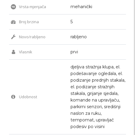
Vrsta mjenjača
mehanički
Broj brzina
5
Novo/rabljeno
rabljeno
Vlasnik
prvi
djeljiva stražnja klupa, el.
podešavanje ogledala, el.
podizanje prednjih stakala,
el. podizanje stražnjih
stakala, grijanje sjedala,
Udobnost
komande na upravljaču,
parkirni senzori, središnji
naslon za ruku,
tempomat, upravljač
podesiv po visini