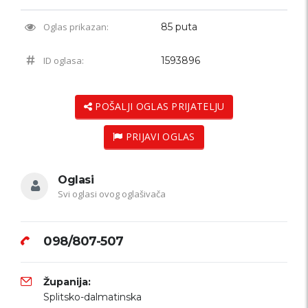
Oglas prikazan:
85 puta
ID oglasa:
1593896
POŠALJI OGLAS PRIJATELJU
PRIJAVI OGLAS
Oglasi
Svi oglasi ovog oglašivača
098/807-507
Županija:
Splitsko-dalmatinska