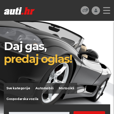
Daj gas,
predaj oglas!
Sve kategorije
Automobili
Motocikli
Gospodarska vozila