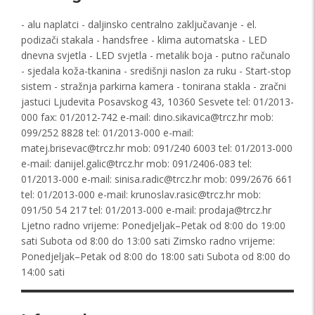
- alu naplatci - daljinsko centralno zaključavanje - el.
podizači stakala - handsfree - klima automatska - LED
dnevna svjetla - LED svjetla - metalik boja - putno računalo
- sjedala koža-tkanina - središnji naslon za ruku - Start-stop
sistem - stražnja parkirna kamera - tonirana stakla - zračni
jastuci Ljudevita Posavskog 43, 10360 Sesvete tel: 01/2013-
000 fax: 01/2012-742 e-mail:
dino.sikavica@trcz.hr
mob:
099/252 8828 tel: 01/2013-000 e-mail:
matej.brisevac@trcz.hr
mob: 091/240 6003 tel: 01/2013-000
e-mail:
danijel.galic@trcz.hr
mob: 091/2406-083 tel:
01/2013-000 e-mail:
sinisa.radic@trcz.hr
mob: 099/2676 661
tel: 01/2013-000 e-mail:
krunoslav.rasic@trcz.hr
mob:
091/50 54 217 tel: 01/2013-000 e-mail:
prodaja@trcz.hr
Ljetno radno vrijeme: Ponedjeljak–Petak od 8:00 do 19:00
sati Subota od 8:00 do 13:00 sati Zimsko radno vrijeme:
Ponedjeljak–Petak od 8:00 do 18:00 sati Subota od 8:00 do
14:00 sati