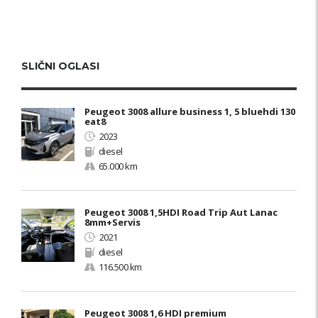
SLIČNI OGLASI
Peugeot 3008 allure business 1, 5 bluehdi 130
eat8
2023
diesel
65.000 km
Peugeot 3008 1,5HDI Road Trip Aut Lanac
8mm+Servis
2021
diesel
116.500 km
Peugeot 3008 1,6 HDI premium