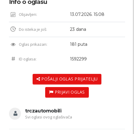
Info o oglasu
Objavljen:
13.07.2026. 15:08
Do isteka je još:
23 dana
Oglas prikazan:
181 puta
ID oglasa:
1592299
POŠALJI OGLAS PRIJATELJU
PRIJAVI OGLAS
trczautomobili
Svi oglasi ovog oglašivača