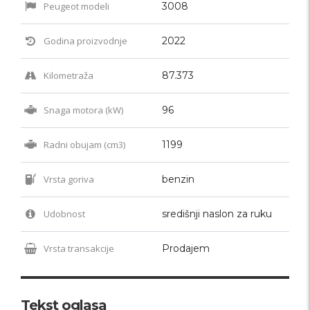
Peugeot modeli
3008
Godina proizvodnje
2022
Kilometraža
87.373
Snaga motora (kW)
96
Radni obujam (cm3)
1199
Vrsta goriva
benzin
Udobnost
središnji naslon za ruku
Vrsta transakcije
Prodajem
Tekst oglasa