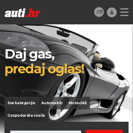
Daj gas,
predaj oglas!
Sve kategorije
Automobili
Motocikli
Gospodarska vozila