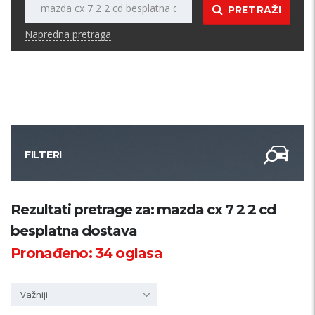
PRETRAŽI
Napredna pretraga
FILTERI
Kategorija
Rezultati pretrage za: mazda cx 7 2 2 cd
besplatna dostava
Županija
Pronađeno:
34
oglasa
Samo sa slikom
Važniji
PRETRAŽI