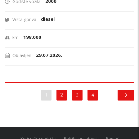
2000
Godište vozila
diesel
Vrsta goriva
198.000
km
29.07.2026.
Objavljen
1
2
3
4
Korisnička podrška
Politika privatnosti
Pomoć