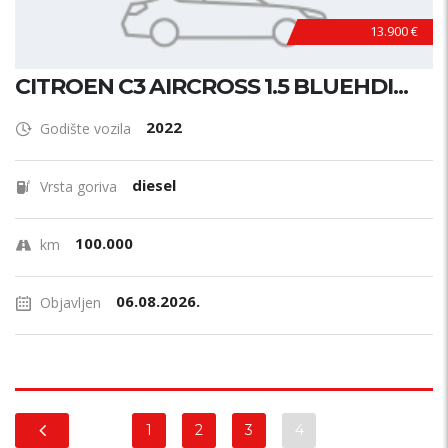
13.900 €
CITROEN C3 AIRCROSS 1.5 BLUEHDI...
2022
Godište vozila
diesel
Vrsta goriva
100.000
km
06.08.2026.
Objavljen
1
2
3
4