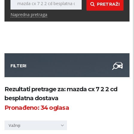
PRETRAŽI
Napredna pretraga
FILTERI
Kategorija
Rezultati pretrage za: mazda cx 7 2 2 cd
besplatna dostava
Županija
Pronađeno:
34
oglasa
Samo sa slikom
Važniji
PRETRAŽI