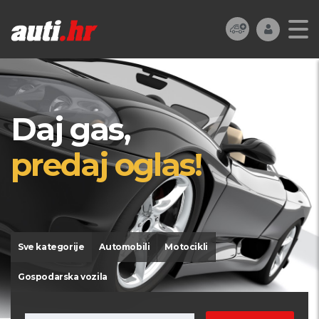
Daj gas,
predaj oglas!
Sve kategorije
Automobili
Motocikli
Gospodarska vozila