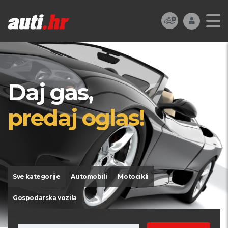
Daj gas,
predaj oglas!
Sve kategorije
Automobili
Motocikli
Gospodarska vozila