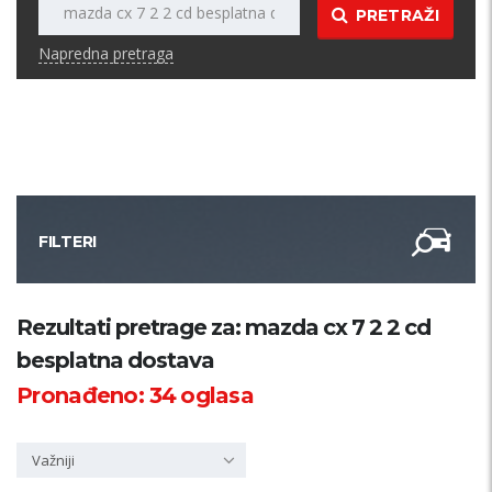
PRETRAŽI
Napredna pretraga
FILTERI
Kategorija
Rezultati pretrage za: mazda cx 7 2 2 cd
besplatna dostava
Županija
Pronađeno:
34
oglasa
Samo sa slikom
Važniji
PRETRAŽI