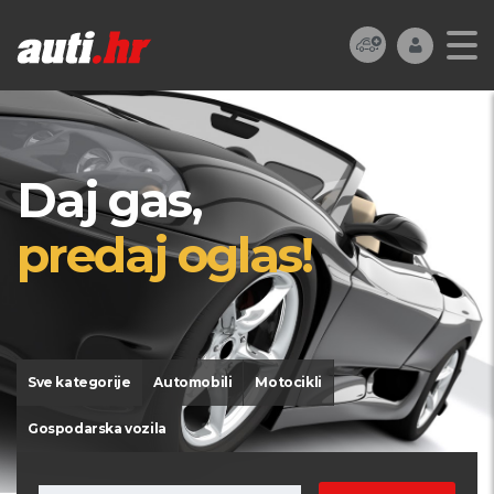
Daj gas,
predaj oglas!
Sve kategorije
Automobili
Motocikli
Gospodarska vozila