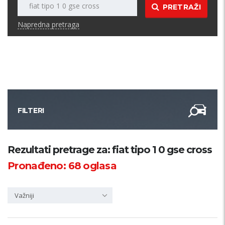
PRETRAŽI
Napredna pretraga
FILTERI
Kategorija
Rezultati pretrage za: fiat tipo 1 0 gse cross
Pronađeno:
68
oglasa
Županija
Važniji
Samo sa slikom
PRETRAŽI