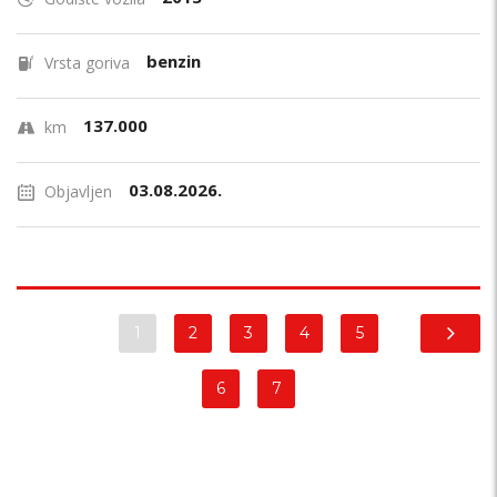
benzin
Vrsta goriva
137.000
km
03.08.2026.
Objavljen
1
2
3
4
5
6
7