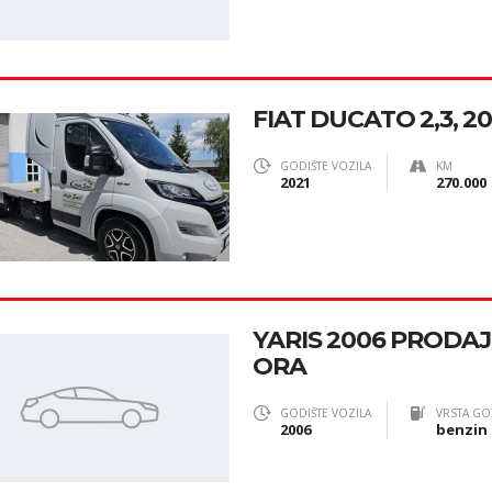
FIAT DUCATO 2,3, 2
GODIŠTE VOZILA
KM
2021
270.000
YARIS 2006 PRODA
ORA
GODIŠTE VOZILA
VRSTA GO
2006
benzin