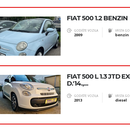
FIAT 500 1.2 BENZIN
GODIŠTE VOZILA
VRSTA GO
2009
benzin
FIAT 500 L 1.3 JTD 
D.'14.,...
GODIŠTE VOZILA
VRSTA GO
2013
diesel