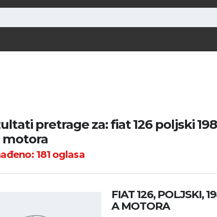
ltati pretrage za: fiat 126 poljski 198
 motora
nađeno:
181
oglasa
FIAT 126, POLJSKI, 1
A MOTORA