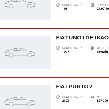
GODIŠTE VOZILA
OBJAVLJE
1981
27.07.20
FIAT UNO 1.0 E.I KA
GODIŠTE VOZILA
VRSTA GO
1997
benzin
FIAT PUNTO 2
GODIŠTE VOZILA
KM
2003
107.000