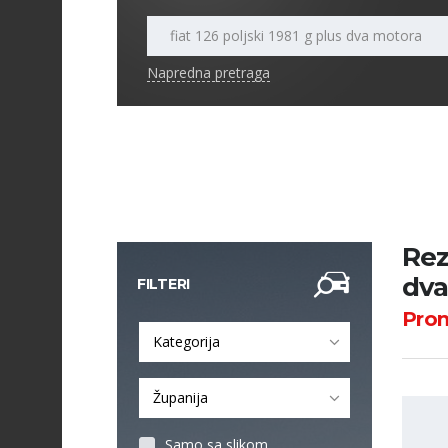
Napredna pretraga
Rezu
dva
FILTERI
Pro
Kategorija
Županija
Samo sa slikom