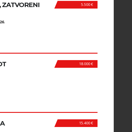
., ZATVORENI
5.500 €
N
26.
DT
18.000 €
NA
15.400 €