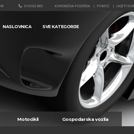
HR
01/6102-885
KORISNIČKA PODRŠKA
POMOĆ
UVJETI KOR
NASLOVNICA
SVE KATEGORIJE
Motocikli
Gospodarska vozila