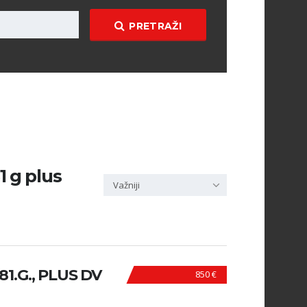
PRETRAŽI
1 g plus
Važniji
981.G., PLUS DV
850 €