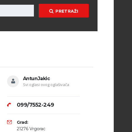
PRETRAŽI
AntunJakic
Svi oglasi ovog oglašivača
099/7552-249
Grad:
21276 Vrgorac