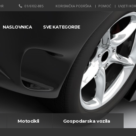
HR
01/6102-885
KORISNIČKA PODRŠKA
POMOĆ
UVJETI KOR
NASLOVNICA
SVE KATEGORIJE
Motocikli
Gospodarska vozila