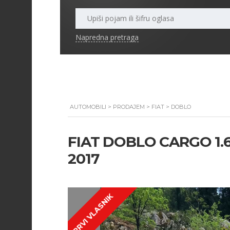
Napredna pretraga
AUTOMOBILI
>
PRODAJEM
>
FIAT
>
DOBLO
FIAT DOBLO CARGO 1.6
2017
PRVI VLASNIK