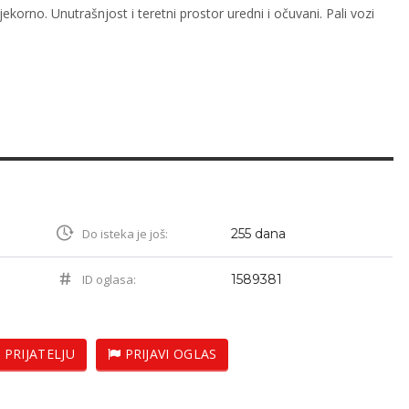
orno. Unutrašnjost i teretni prostor uredni i očuvani. Pali vozi
Do isteka je još:
255 dana
ID oglasa:
1589381
 PRIJATELJU
PRIJAVI OGLAS