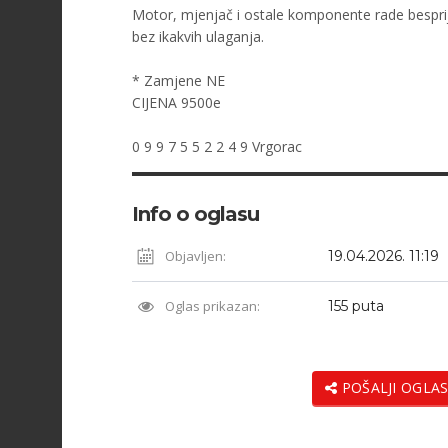
Motor, mjenjač i ostale komponente rade besprijek
bez ikakvih ulaganja.
* Zamjene NE
CIJENA 9500e
0 9 9 7 5 5 2 2 4 9 Vrgorac
Info o oglasu
Objavljen:
19.04.2026. 11:19
Oglas prikazan:
155 puta
POŠALJI OGLAS