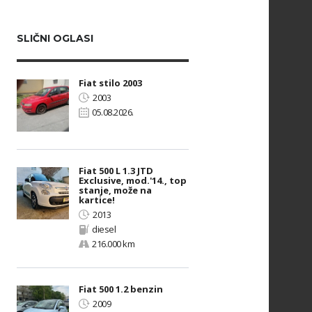
SLIČNI OGLASI
Fiat stilo 2003
2003
05.08.2026.
Fiat 500 L 1.3 JTD
Exclusive, mod.'14., top
stanje, može na
kartice!
2013
diesel
216.000 km
Fiat 500 1.2 benzin
2009