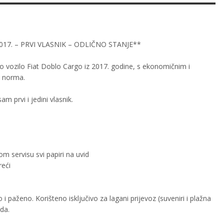
2017. – PRVI VLASNIK – ODLIČNO STANJE**
 vozilo Fiat Doblo Cargo iz 2017. godine, s ekonomičnim i
6 norma.
m prvi i jedini vlasnik.
m servisu svi papiri na uvid
reći
 paženo. Korišteno isključivo za lagani prijevoz (suveniri i plažna
ada.