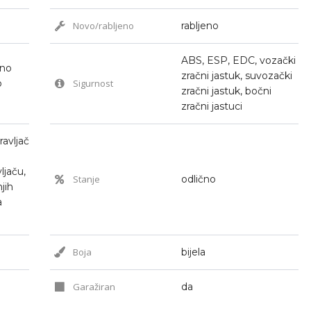
Novo/rabljeno
rabljeno
ABS, ESP, EDC, vozački
tno
zračni jastuk, suvozački
o
Sigurnost
zračni jastuk, bočni
zračni jastuci
ravljač
jaču,
Stanje
odlično
jih
a
Boja
bijela
Garažiran
da