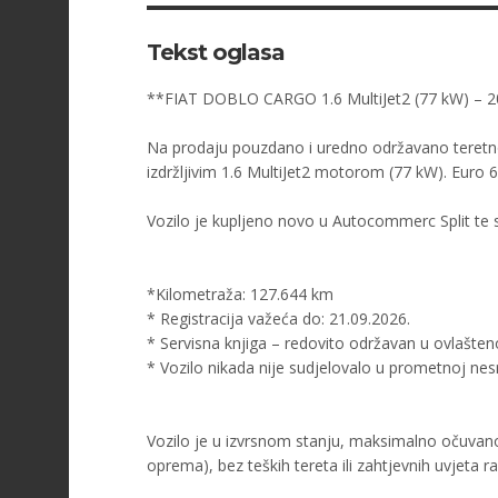
Tekst oglasa
**FIAT DOBLO CARGO 1.6 MultiJet2 (77 kW) – 
Na prodaju pouzdano i uredno održavano teretno
izdržljivim 1.6 MultiJet2 motorom (77 kW). Euro 
Vozilo je kupljeno novo u Autocommerc Split te sa
*Kilometraža: 127.644 km
* Registracija važeća do: 21.09.2026.
* Servisna knjiga – redovito održavan u ovlašteno
* Vozilo nikada nije sudjelovalo u prometnoj nes
Vozilo je u izvrsnom stanju, maksimalno očuvano i
oprema), bez teških tereta ili zahtjevnih uvjeta r