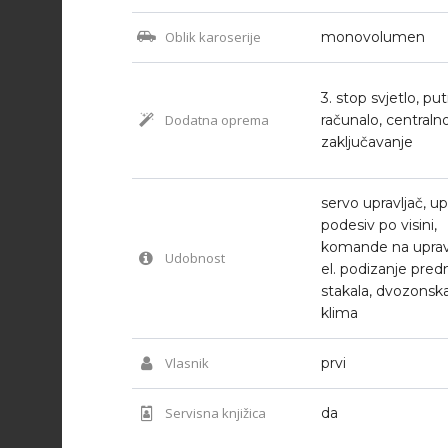
Oblik karoserije
monovolumen
3. stop svjetlo, pu
Dodatna oprema
računalo, centraln
zaključavanje
servo upravljač, up
podesiv po visini,
komande na upravl
Udobnost
el. podizanje predn
stakala, dvozonsk
klima
Vlasnik
prvi
Servisna knjižica
da