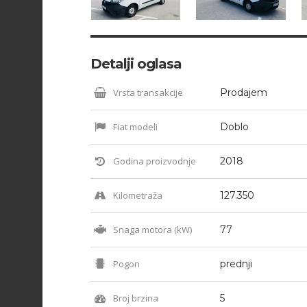
Detalji oglasa
Vrsta transakcije
Prodajem
Fiat modeli
Doblo
Godina proizvodnje
2018
Kilometraža
127.350
Snaga motora (kW)
77
Pogon
prednji
Broj brzina
5