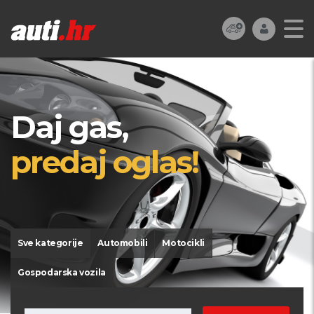
Daj gas,
predaj oglas!
Sve kategorije
Automobili
Motocikli
Gospodarska vozila