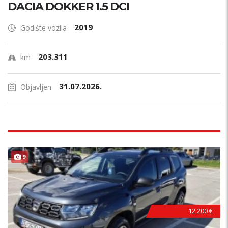
DACIA DOKKER 1.5 DCI
2019
Godište vozila
203.311
km
31.07.2026.
Objavljen
9
12.200 €