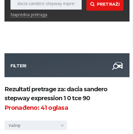
PRETRAŽI
Napredna pretraga
FILTERI
Kategorija
Rezultati pretrage za: dacia sandero
stepway expression 1 0 tce 90
Županija
Pronađeno:
41
oglasa
Samo sa slikom
Važniji
PRETRAŽI