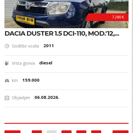
7.280 €
DACIA DUSTER 1.5 DCI-110, MOD.'12,...
2011
Godište vozila
diesel
Vrsta goriva
159.000
km
06.08.2026.
Objavljen