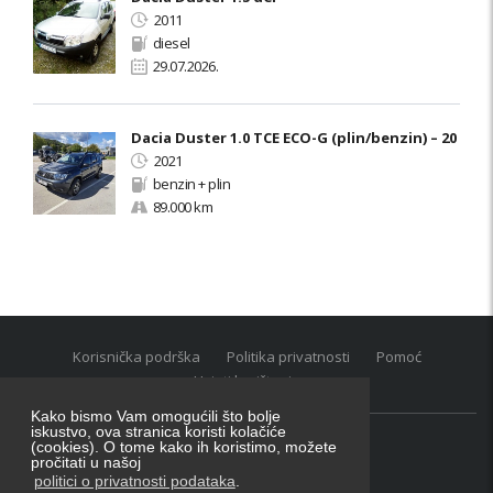
2011
diesel
29.07.2026.
Dacia Duster 1.0 TCE ECO-G (plin/benzin) – 20
2021
benzin + plin
89.000 km
Korisnička podrška
Politika privatnosti
Pomoć
Uvjeti korištenja
Kako bismo Vam omogućili što bolje
iskustvo, ova stranica koristi kolačiće
(cookies). O tome kako ih koristimo, možete
Oglasnik grupacija:
posao.hr
|
oglasnik.hr
|
auti.hr
pročitati u našoj
Tečaj za konverziju u EUR valutu: 1 euro = 7.53450 kn
politici o privatnosti podataka
.