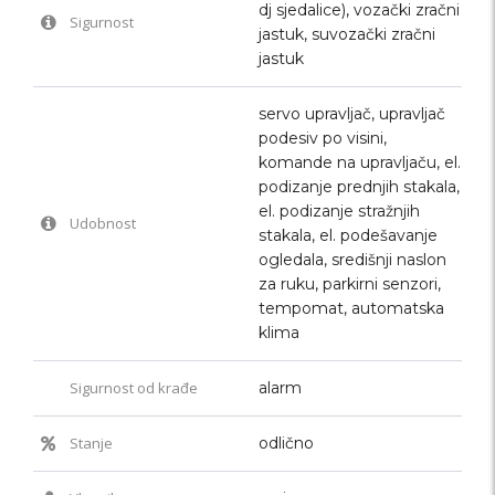
dj sjedalice), vozački zračni
Sigurnost
jastuk, suvozački zračni
jastuk
servo upravljač, upravljač
podesiv po visini,
komande na upravljaču, el.
podizanje prednjih stakala,
el. podizanje stražnjih
Udobnost
stakala, el. podešavanje
ogledala, središnji naslon
za ruku, parkirni senzori,
tempomat, automatska
klima
Sigurnost od krađe
alarm
Stanje
odlično