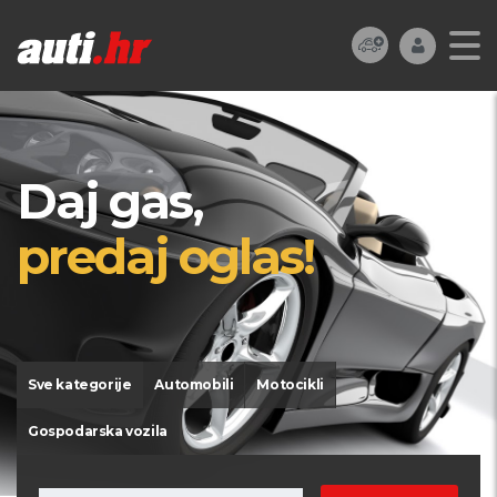
Daj gas,
predaj oglas!
Sve kategorije
Automobili
Motocikli
Gospodarska vozila