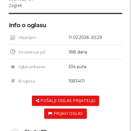
Zagreb
Info o oglasu
Objavljen:
11.02.2026. 20:29
Do isteka je još:
188 dana
Oglas prikazan:
334 puta
ID oglasa:
1583401
POŠALJI OGLAS PRIJATELJU
PRIJAVI OGLAS