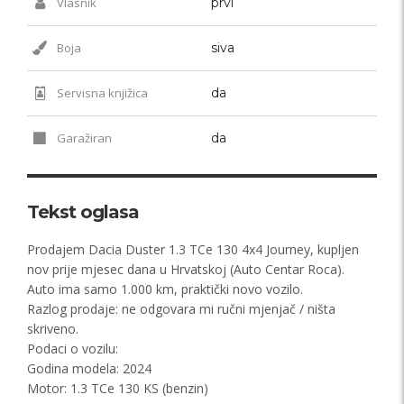
Vlasnik
prvi
Boja
siva
Servisna knjižica
da
Garažiran
da
Tekst oglasa
Prodajem Dacia Duster 1.3 TCe 130 4x4 Journey, kupljen
nov prije mjesec dana u Hrvatskoj (Auto Centar Roca).
Auto ima samo 1.000 km, praktički novo vozilo.
Razlog prodaje: ne odgovara mi ručni mjenjač / ništa
skriveno.
Podaci o vozilu:
Godina modela: 2024
Motor: 1.3 TCe 130 KS (benzin)