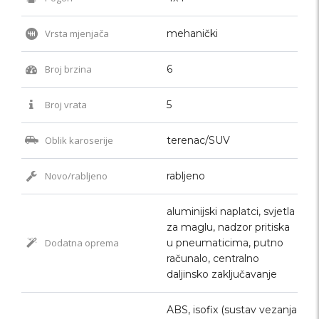
Vrsta mjenjača
mehanički
Broj brzina
6
Broj vrata
5
Oblik karoserije
terenac/SUV
Novo/rabljeno
rabljeno
aluminijski naplatci, svjetla
za maglu, nadzor pritiska
Dodatna oprema
u pneumaticima, putno
računalo, centralno
daljinsko zaključavanje
ABS, isofix (sustav vezanja