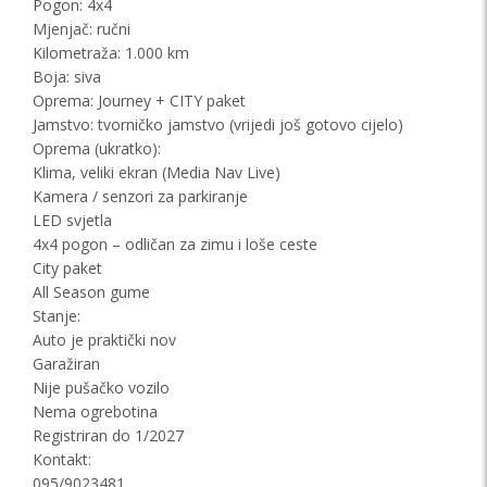
Pogon: 4x4
Mjenjač: ručni
Kilometraža: 1.000 km
Boja: siva
Oprema: Journey + CITY paket
Jamstvo: tvorničko jamstvo (vrijedi još gotovo cijelo)
Oprema (ukratko):
Klima, veliki ekran (Media Nav Live)
Kamera / senzori za parkiranje
LED svjetla
4x4 pogon – odličan za zimu i loše ceste
City paket
All Season gume
Stanje:
Auto je praktički nov
Garažiran
Nije pušačko vozilo
Nema ogrebotina
Registriran do 1/2027
Kontakt:
095/9023481