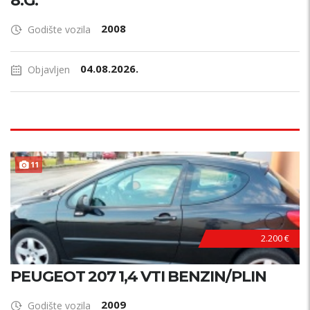
8.G.
2008
Godište vozila
04.08.2026.
Objavljen
11
2.200 €
PEUGEOT 207 1,4 VTI BENZIN/PLIN
2009
Godište vozila