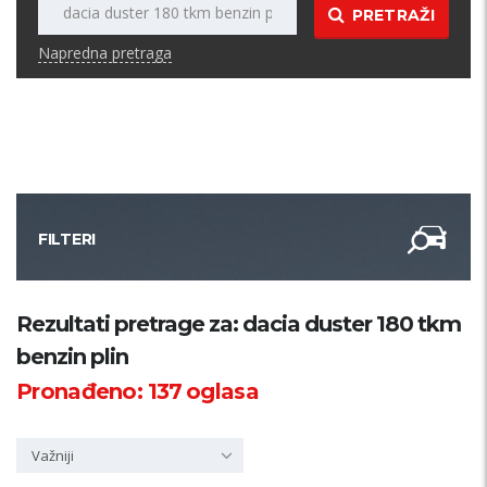
PRETRAŽI
Napredna pretraga
FILTERI
Kategorija
Rezultati pretrage za: dacia duster 180 tkm
benzin plin
Županija
Pronađeno:
137
oglasa
Samo sa slikom
Važniji
PRETRAŽI