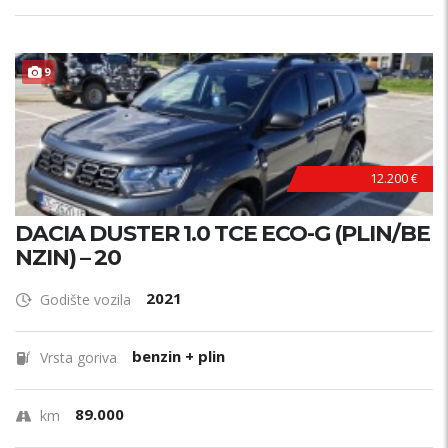
9
12.200 €
DACIA DUSTER 1.0 TCE ECO-G (PLIN/BE
NZIN) – 20
2021
Godište vozila
benzin + plin
Vrsta goriva
89.000
km