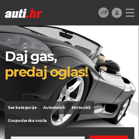
Daj gas,
predaj oglas!
Sve kategorije
Automobili
Motocikli
Gospodarska vozila