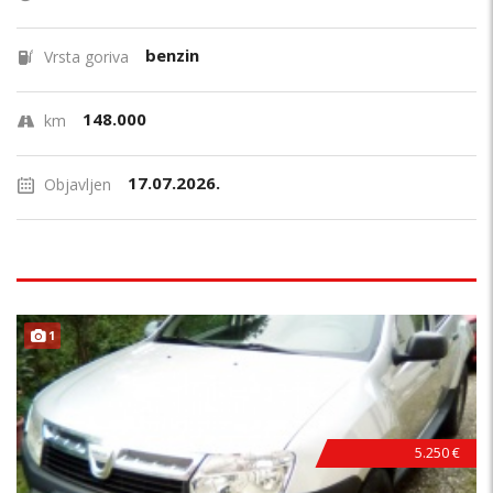
benzin
Vrsta goriva
148.000
km
17.07.2026.
Objavljen
1
5.250 €