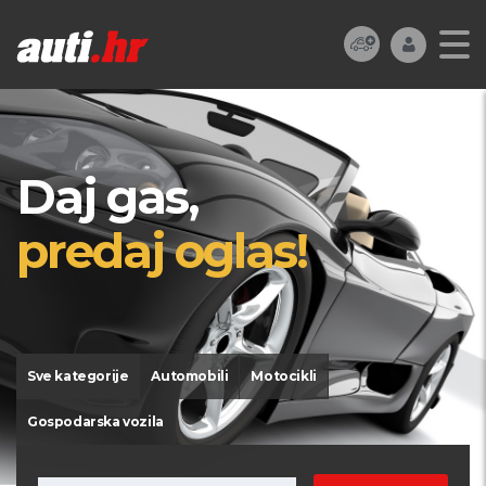
Daj gas,
predaj oglas!
Sve kategorije
Automobili
Motocikli
Gospodarska vozila