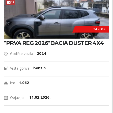
12
24.900 €
*PRVA REG 2026*DACIA DUSTER 4X4
2024
Godište vozila
benzin
Vrsta goriva
1.062
km
11.02.2026.
Objavljen