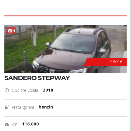
4
9.500 €
SANDERO STEPWAY
2018
Godište vozila
benzin
Vrsta goriva
116.000
km