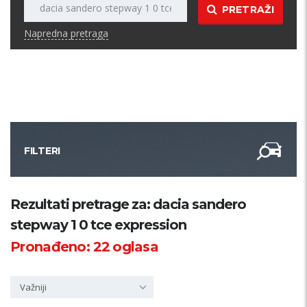
PRETRAŽI
Napredna pretraga
FILTERI
Kategorija
Rezultati pretrage za: dacia sandero
stepway 1 0 tce expression
Županija
Pronađeno:
22
oglasa
Samo sa slikom
Važniji
PRETRAŽI