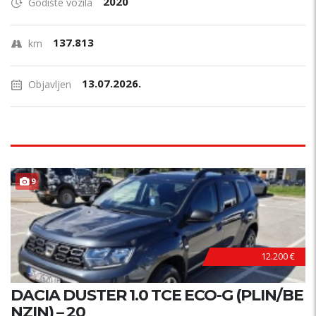
2020
Godište vozila
137.813
km
13.07.2026.
Objavljen
9
12.200 €
DACIA DUSTER 1.0 TCE ECO-G (PLIN/BE
NZIN) – 20