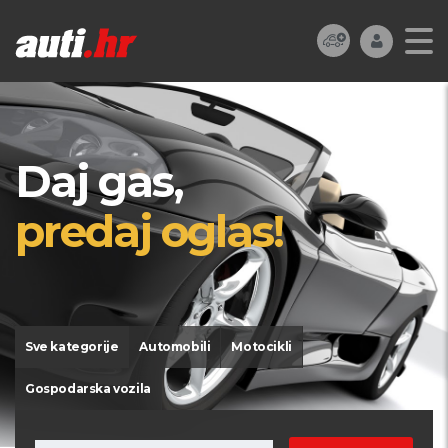
Daj gas,
predaj oglas!
Sve kategorije
Automobili
Motocikli
Gospodarska vozila