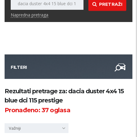
PRETRAŽI
Napredna pretraga
FILTERI
Kategorija
Rezultati pretrage za: dacia duster 4x4 15
blue dci 115 prestige
Županija
Pronađeno:
37
oglasa
Samo sa slikom
Važniji
PRETRAŽI