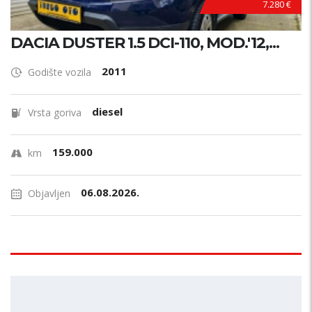
7.280 €
DACIA DUSTER 1.5 DCI-110, MOD.'12,...
2011
Godište vozila
diesel
Vrsta goriva
159.000
km
06.08.2026.
Objavljen