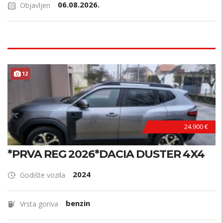
06.08.2026.
Objavljen
12
24.900 €
*PRVA REG 2026*DACIA DUSTER 4X4
2024
Godište vozila
benzin
Vrsta goriva