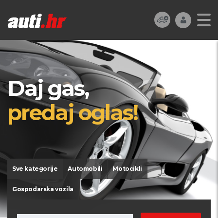
Daj gas,
predaj oglas!
Sve kategorije
Automobili
Motocikli
Gospodarska vozila