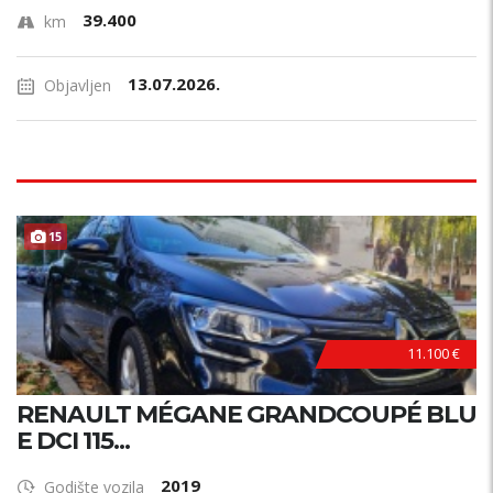
39.400
km
13.07.2026.
Objavljen
15
11.100 €
RENAULT MÉGANE GRANDCOUPÉ BLU
E DCI 115...
2019
Godište vozila