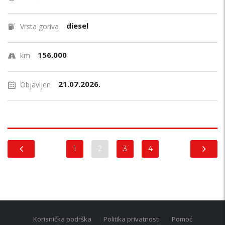
diesel
Vrsta goriva
156.000
km
21.07.2026.
Objavljen
1
2
3
4
Korisnička podrška
Politika privatnosti
Pomoć