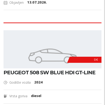
13.07.2026.
Objavljen
0 €
PEUGEOT 508 SW BLUE HDI GT-LINE
2024
Godište vozila
diesel
Vrsta goriva