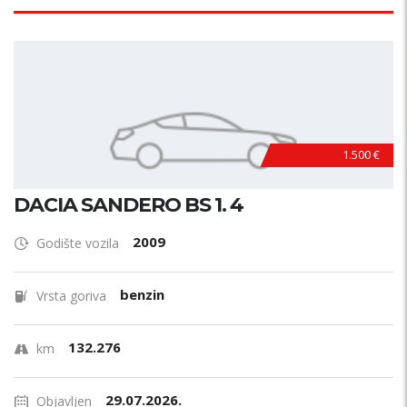
1.500 €
DACIA SANDERO BS 1. 4
2009
Godište vozila
benzin
Vrsta goriva
132.276
km
29.07.2026.
Objavljen