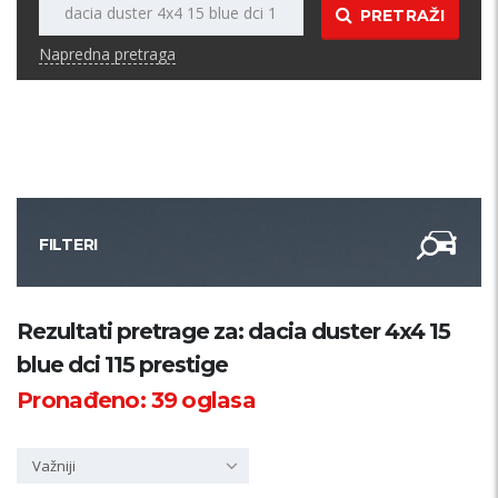
PRETRAŽI
Napredna pretraga
FILTERI
Kategorija
Rezultati pretrage za: dacia duster 4x4 15
blue dci 115 prestige
Županija
Pronađeno:
39
oglasa
Samo sa slikom
Važniji
PRETRAŽI