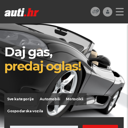
Daj gas,
predaj oglas!
Sve kategorije
Automobili
Motocikli
Gospodarska vozila