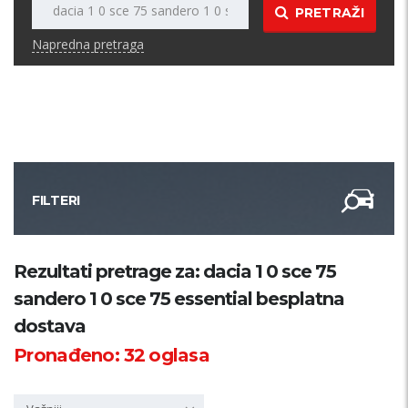
PRETRAŽI
Napredna pretraga
FILTERI
Kategorija
Rezultati pretrage za: dacia 1 0 sce 75
sandero 1 0 sce 75 essential besplatna
Županija
dostava
Pronađeno:
32
oglasa
Samo sa slikom
PRETRAŽI