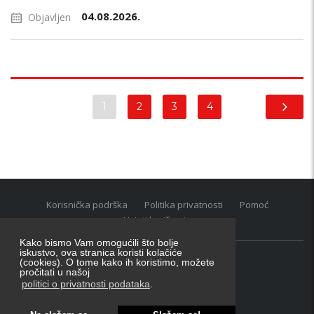
04.08.2026.
Objavljen
1
2
3
4
Korisnička podrška
Politika privatnosti
Pomoć
Uvjeti korištenja
Kako bismo Vam omogućili što bolje
iskustvo, ova stranica koristi kolačiće
(cookies). O tome kako ih koristimo, možete
Oglasnik grupacija:
posao.hr
|
oglasnik.hr
|
auti.hr
pročitati u našoj
Tečaj za konverziju u EUR valutu: 1 euro = 7.53450 kn
politici o privatnosti podataka
.