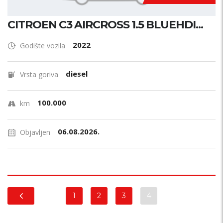
CITROEN C3 AIRCROSS 1.5 BLUEHDI...
2022
Godište vozila
diesel
Vrsta goriva
100.000
km
06.08.2026.
Objavljen
1
2
3
4