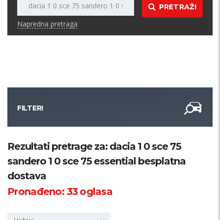
PRETRAŽI
Napredna pretraga
FILTERI
Kategorija
Rezultati pretrage za: dacia 1 0 sce 75
sandero 1 0 sce 75 essential besplatna
Županija
dostava
Pronađeno:
33
oglasa
Samo sa slikom
PRETRAŽI