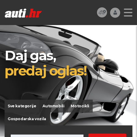
Daj gas,
predaj oglas!
Sve kategorije
Automobili
Motocikli
Gospodarska vozila