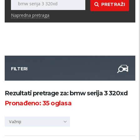
PRETRAŽI
Napredna pretraga
FILTERI
Kategorija
Rezultati pretrage za: bmw serija 3 320xd
Pronađeno:
35
oglasa
Županija
Važniji
Samo sa slikom
PRETRAŽI