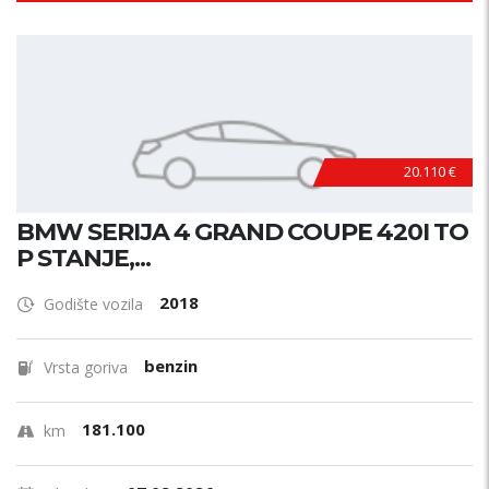
20.110 €
BMW SERIJA 4 GRAND COUPE 420I TO
P STANJE,...
2018
Godište vozila
benzin
Vrsta goriva
181.100
km