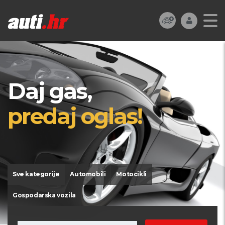
Daj gas,
predaj oglas!
Sve kategorije
Automobili
Motocikli
Gospodarska vozila