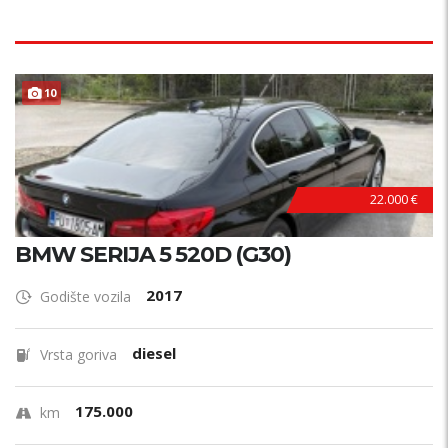
10
22.000 €
BMW SERIJA 5 520D (G30)
2017
Godište vozila
diesel
Vrsta goriva
175.000
km