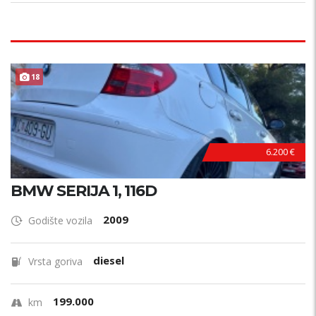
TOP STANJE !
18
6.200 €
BMW SERIJA 1, 116D
2009
Godište vozila
diesel
Vrsta goriva
199.000
km