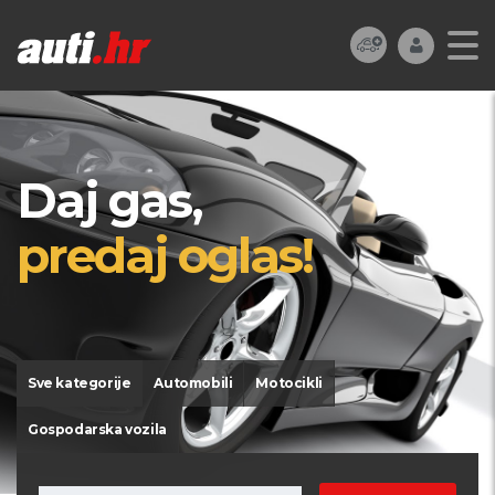
Daj gas,
predaj oglas!
Sve kategorije
Automobili
Motocikli
Gospodarska vozila