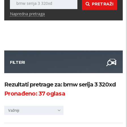
PRETRAŽI
Napredna pretraga
FILTERI
Kategorija
Rezultati pretrage za: bmw serija 3 320xd
Pronađeno:
37
oglasa
Županija
Važniji
Samo sa slikom
PRETRAŽI