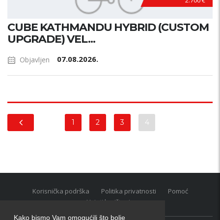
2.700 €
CUBE KATHMANDU HYBRID (CUSTOM
UPGRADE) VEL...
07.08.2026.
Objavljen
1
2
3
4
Korisnička podrška
Politika privatnosti
Pomoć
Uvjeti korištenja
Kako bismo Vam omogućili što bolje