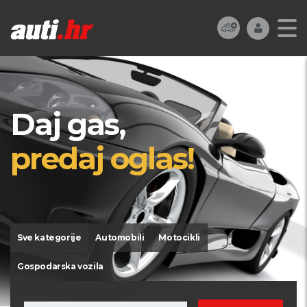
Daj gas,
predaj oglas!
Sve kategorije
Automobili
Motocikli
Gospodarska vozila