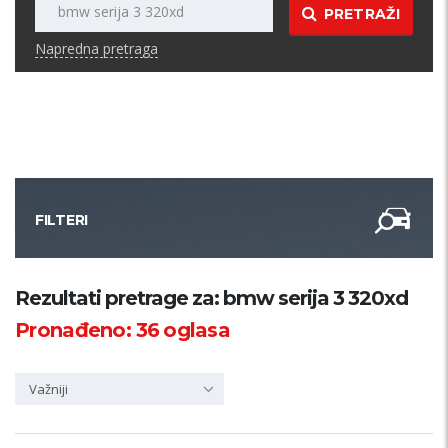
PRETRAŽI
Napredna pretraga
FILTERI
Kategorija
Rezultati pretrage za: bmw serija 3 320xd
Pronađeno:
36
oglasa
Županija
Važniji
Samo sa slikom
PRETRAŽI