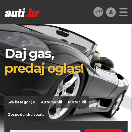
Daj gas,
predaj oglas!
Sve kategorije
Automobili
Motocikli
Gospodarska vozila