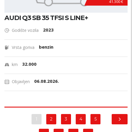
41.300 €
AUDI Q3 SB 35 TFSI S LINE+
2023
Godište vozila
benzin
Vrsta goriva
32.000
km
06.08.2026.
Objavljen
1
2
3
4
5