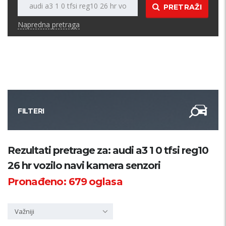
PRETRAŽI
Napredna pretraga
FILTERI
Kategorija
Rezultati pretrage za: audi a3 1 0 tfsi reg10
26 hr vozilo navi kamera senzori
Županija
Pronađeno:
679
oglasa
Samo sa slikom
Važniji
PRETRAŽI