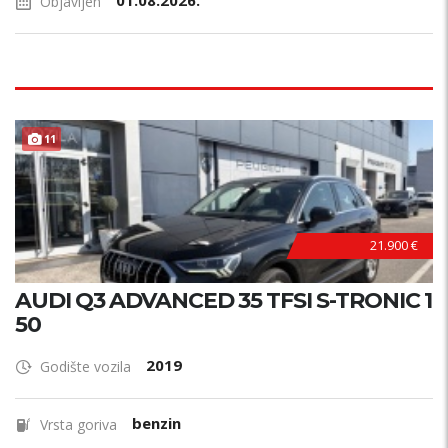
01.08.2026.
Objavljen
11
21.900 €
AUDI Q3 ADVANCED 35 TFSI S-TRONIC 1
50
2019
Godište vozila
benzin
Vrsta goriva