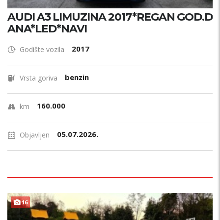
AUDI A3 LIMUZINA 2017*REGAN GOD.D
ANA*LED*NAVI
2017
Godište vozila
benzin
Vrsta goriva
160.000
km
05.07.2026.
Objavljen
PRILIKA !
16