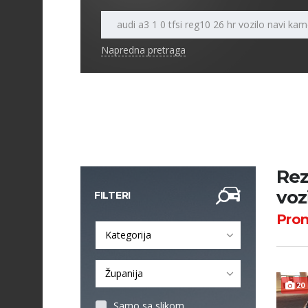
Napredna pretraga
Rezu
voz
FILTERI
Pro
Kategorija
Županija
20
Samo sa slikom