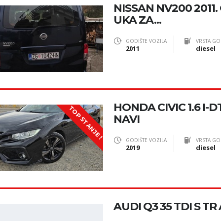
NISSAN NV200 2011. G
UKA ZA...
GODIŠTE VOZILA
VRSTA GO
2011
diesel
HONDA CIVIC 1.6 I
TOP STANJE !
NAVI
GODIŠTE VOZILA
VRSTA GO
2019
diesel
AUDI Q3 35 TDI S T