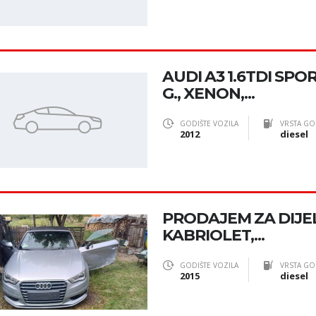
AUDI A3 1.6TDI SPO
G., XENON,...
GODIŠTE VOZILA
VRSTA GO
2012
diesel
PRODAJEM ZA DIJE
KABRIOLET,...
GODIŠTE VOZILA
VRSTA GO
2015
diesel