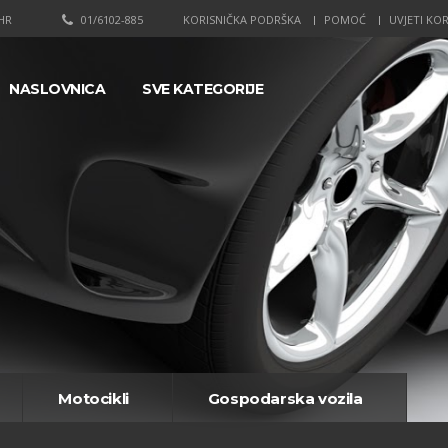
HR
01/6102-885
KORISNIČKA PODRŠKA
POMOĆ
UVJETI KOR
NASLOVNICA
SVE KATEGORIJE
Motocikli
Gospodarska vozila