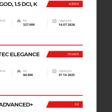
OD, 1.5 DCI, K
4.900 €
RIVA
KM
OBJAVLJEN
327.000
16.07.2026.
-DTEC ELEGANCE
19.500 €
RIVA
KM
OBJAVLJEN
84.000
31.10.2025.
R ADVANCED+
0 €