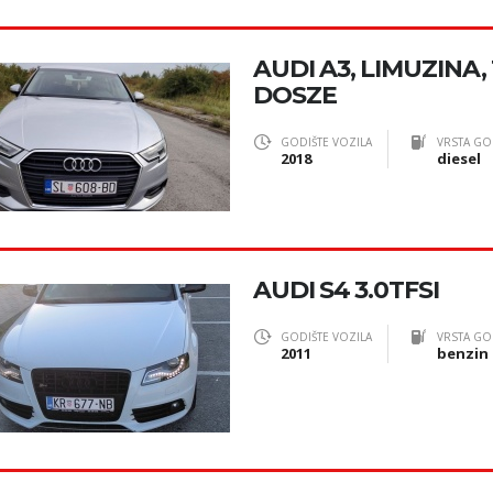
AUDI A3, LIMUZINA, 1
DOSZE
GODIŠTE VOZILA
VRSTA GO
2018
diesel
AUDI S4 3.0TFSI
GODIŠTE VOZILA
VRSTA GO
2011
benzin