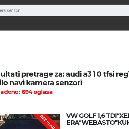
ltati pretrage za: audi a3 1 0 tfsi reg
ilo navi kamera senzori
nađeno:
694
oglasa
VW GOLF 1,6 TDI*
B
E
Z
U
L
A
G
A
J
A
ERA*WEBASTO*KU