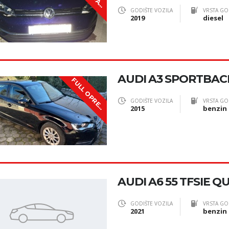
N
!
GODIŠTE VOZILA
VRSTA GO
2019
diesel
AUDI A3 SPORTBACK
F
U
L
L
O
P
R
E
GODIŠTE VOZILA
VRSTA GO
M
A
2015
benzin
AUDI A6 55 TFSIE Q
GODIŠTE VOZILA
VRSTA GO
2021
benzin