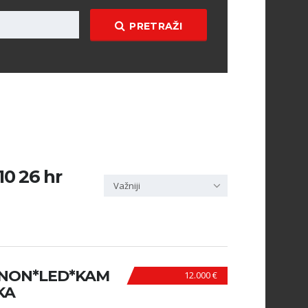
PRETRAŽI
10 26 hr
Važniji
XENON*LED*KAM
12.000 €
KA