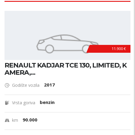
11.900 €
RENAULT KADJAR TCE 130, LIMITED, K
AMERA,...
2017
Godište vozila
benzin
Vrsta goriva
90.000
km