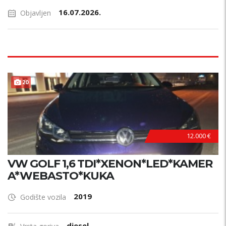
16.07.2026.
Objavljen
B
E
Z
U
L
A
G
A
J
A
20
N
!
12.000 €
VW GOLF 1,6 TDI*XENON*LED*KAMER
A*WEBASTO*KUKA
2019
Godište vozila
diesel