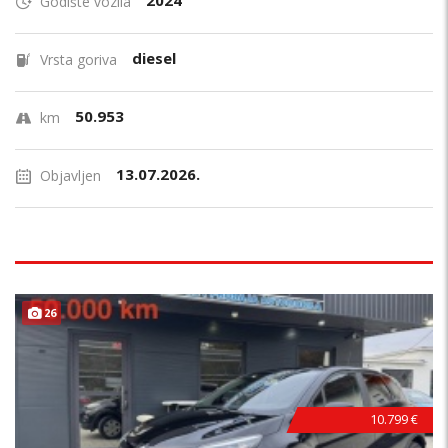
2024
Godište vozila
diesel
Vrsta goriva
50.953
km
13.07.2026.
Objavljen
26
10.799 €