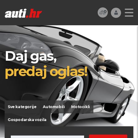
Daj gas,
predaj oglas!
Sve kategorije
Automobili
Motocikli
Gospodarska vozila