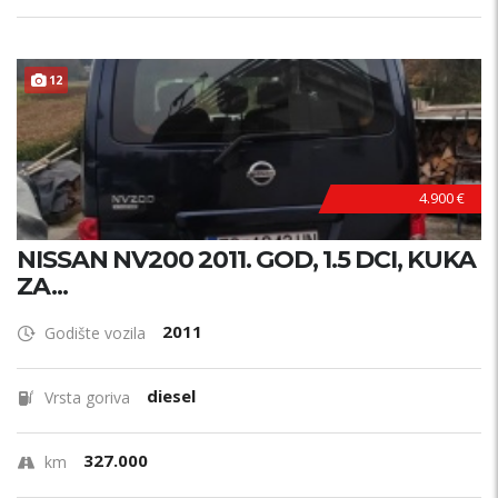
12
4.900 €
NISSAN NV200 2011. GOD, 1.5 DCI, KUKA
ZA...
2011
Godište vozila
diesel
Vrsta goriva
327.000
km