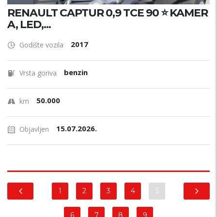
RENAULT CAPTUR 0,9 TCE 90 ⭐ KAMER
A, LED,...
2017
Godište vozila
benzin
Vrsta goriva
50.000
km
15.07.2026.
Objavljen
1
2
3
4
5
6
7
8
9