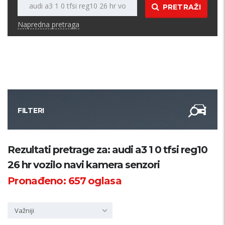
PRETRAŽI
Napredna pretraga
FILTERI
Kategorija
Rezultati pretrage za: audi a3 1 0 tfsi reg10
26 hr vozilo navi kamera senzori
Županija
Pronađeno:
657
oglasa
Samo sa slikom
Važniji
PRETRAŽI