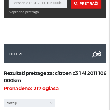
PRETRAŽI
Napredna pretraga
FILTERI
Kategorija
Rezultati pretrage za: citroen c3 1 4i 2011 106
000km
Županija
Pronađeno:
217
oglasa
Samo sa slikom
Važniji
PRETRAŽI