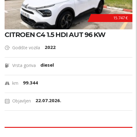
15.747 €
CITROEN C4 1.5 HDI AUT 96 KW
2022
Godište vozila
diesel
Vrsta goriva
99.344
km
22.07.2026.
Objavljen