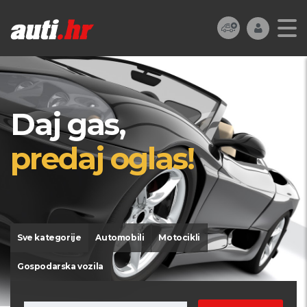
Daj gas,
predaj oglas!
Sve kategorije
Automobili
Motocikli
Gospodarska vozila