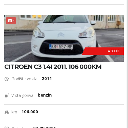
4
4.800 €
CITROEN C3 1.4I 2011. 106 000KM
2011
Godište vozila
benzin
Vrsta goriva
106.000
km