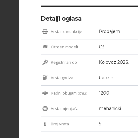
Detalji oglasa
Vrsta transakcije
Prodajem
Citroen modeli
C3
Registriran do
Kolovoz 2026.
Vrsta goriva
benzin
Radni obujam (cm3)
1200
Vrsta mjenjača
mehanički
Broj vrata
5