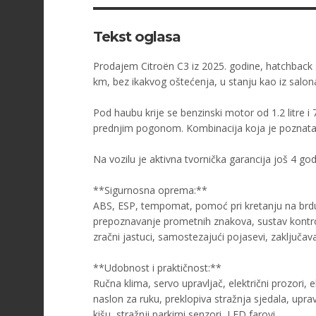
Tekst oglasa
Prodajem Citroën C3 iz 2025. godine, hatchback s 
km, bez ikakvog oštećenja, u stanju kao iz salon
Pod haubu krije se benzinski motor od 1.2 litre
prednjim pogonom. Kombinacija koja je poznata
Na vozilu je aktivna tvornička garancija još 4 god
**Sigurnosna oprema:**
ABS, ESP, tempomat, pomoć pri kretanju na brdu
prepoznavanje prometnih znakova, sustav kontrol
zračni jastuci, samostezajući pojasevi, zaključavan
**Udobnost i praktičnost:**
Ručna klima, servo upravljač, električni prozori, 
naslon za ruku, preklopiva stražnja sjedala, upravl
kišu, stražnji parkirni senzori, LED farovi.