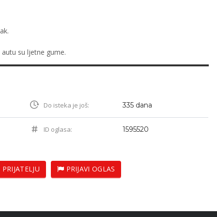
ak.
a autu su ljetne gume.
Do isteka je još:
335 dana
ID oglasa:
1595520
 PRIJATELJU
PRIJAVI OGLAS