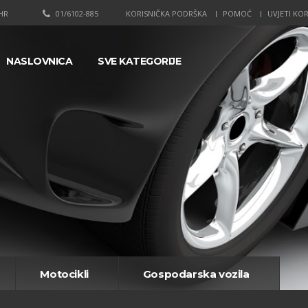
HR
01/6102-885
KORISNIČKA PODRŠKA
POMOĆ
UVJETI KOR
NASLOVNICA
SVE KATEGORIJE
Motocikli
Gospodarska vozila