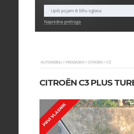
Napredna pretraga
AUTOMOBILI
>
PRODAJEM
>
CITROEN
>
C3
CITROËN C3 PLUS TURB
PRVI VLASNIK