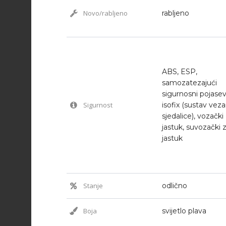
Novo/rabljeno
rabljeno
ABS, ESP,
samozatezajući
sigurnosni pojasev
Sigurnost
isofix (sustav veza
sjedalice), vozački
jastuk, suvozački z
jastuk
Stanje
odlično
Boja
svijetlo plava