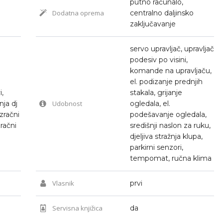
putno računalo,
Dodatna oprema
centralno daljinsko
zaključavanje
servo upravljač, upravljač
podesiv po visini,
komande na upravljaču,
el. podizanje prednjih
i,
stakala, grijanje
nja dj
Udobnost
ogledala, el.
 zračni
podešavanje ogledala,
račni
središnji naslon za ruku,
djeljiva stražnja klupa,
parkirni senzori,
tempomat, ručna klima
Vlasnik
prvi
Servisna knjižica
da