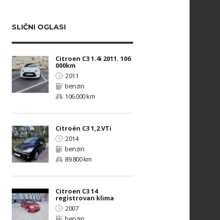
SLIČNI OGLASI
Citroen C3 1.4i 2011. 106
000km
2011
benzin
106.000 km
Citroën C3 1,2 VTi
2014
benzin
89.800 km
Citroen C3 14
registrovan klima
2007
benzin