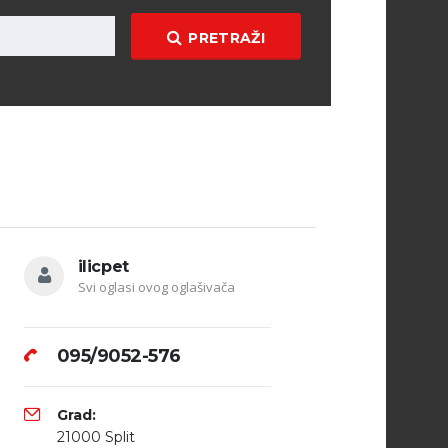
PRETRAŽI
ilicpet
Svi oglasi ovog oglašivača
095/9052-576
Grad:
21000 Split