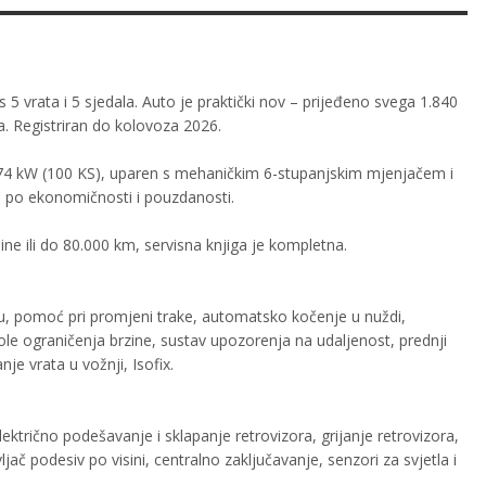
5 vrata i 5 sjedala. Auto je praktički nov – prijeđeno svega 1.840
a. Registriran do kolovoza 2026.
 i 74 kW (100 KS), uparen s mehaničkim 6-stupanjskim mjenjačem i
 po ekonomičnosti i pouzdanosti.
ine ili do 80.000 km, servisna knjiga je kompletna.
, pomoć pri promjeni trake, automatsko kočenje u nuždi,
e ograničenja brzine, sustav upozorenja na udaljenost, prednji
je vrata u vožnji, Isofix.
električno podešavanje i sklapanje retrovizora, grijanje retrovizora,
jač podesiv po visini, centralno zaključavanje, senzori za svjetla i