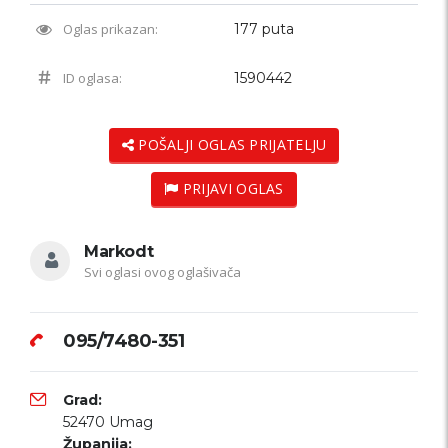
Oglas prikazan:
177 puta
ID oglasa:
1590442
POŠALJI OGLAS PRIJATELJU
PRIJAVI OGLAS
Markodt
Svi oglasi ovog oglašivača
095/7480-351
Grad:
52470 Umag
Županija: