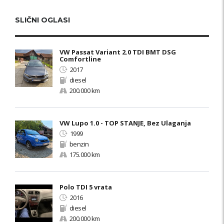
SLIČNI OGLASI
VW Passat Variant 2.0 TDI BMT DSG
Comfortline
2017
diesel
200.000 km
VW Lupo 1.0 - TOP STANJE, Bez Ulaganja
1999
benzin
175.000 km
Polo TDI 5 vrata
2016
diesel
200.000 km