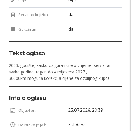
Servisna knjižica
da
Garažiran
da
Tekst oglasa
2023. godište, kasko osiguran cijelo vrijeme, servisiran
svake godine, regan do 4.mijeseca 2027 ,
30000km,moguća korekcija cijene za ozbiljnog kupca
Info o oglasu
Objavljen:
23.07.2026. 20:39
Do isteka je još:
351 dana