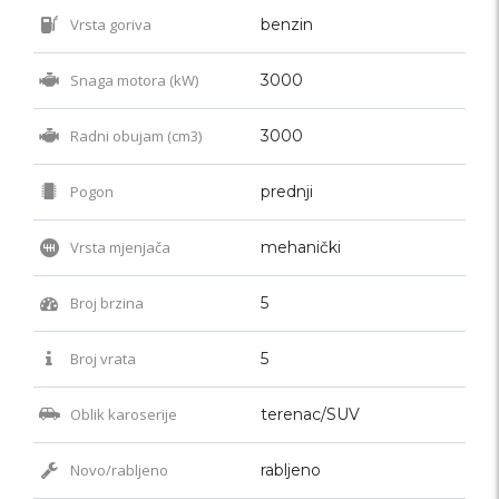
Vrsta goriva
benzin
Snaga motora (kW)
3000
Radni obujam (cm3)
3000
Pogon
prednji
Vrsta mjenjača
mehanički
Broj brzina
5
Broj vrata
5
Oblik karoserije
terenac/SUV
Novo/rabljeno
rabljeno