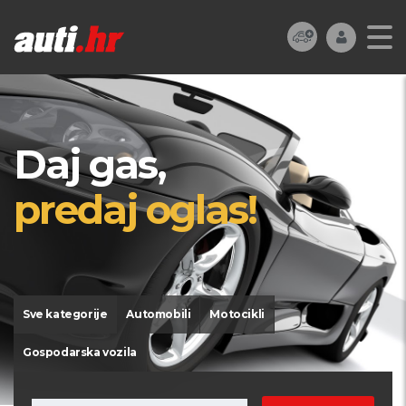
Daj gas,
predaj oglas!
Sve kategorije
Automobili
Motocikli
Gospodarska vozila