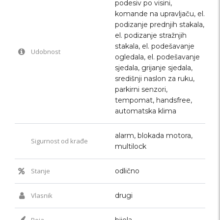
podesiv po visini,
komande na upravljaču, el.
podizanje prednjih stakala,
el. podizanje stražnjih
stakala, el. podešavanje
Udobnost
ogledala, el. podešavanje
sjedala, grijanje sjedala,
središnji naslon za ruku,
parkirni senzori,
tempomat, handsfree,
automatska klima
alarm, blokada motora,
Sigurnost od krađe
multilock
Stanje
odlično
Vlasnik
drugi
Boja
bijela