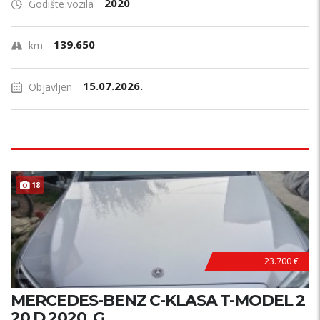
2020
Godište vozila
139.650
km
15.07.2026.
Objavljen
18
23.700 €
MERCEDES-BENZ C-KLASA T-MODEL 2
20 D 2020. G.