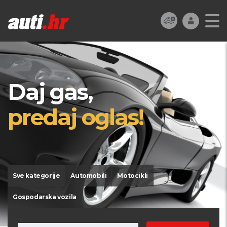
Daj gas,
predaj oglas!
Sve kategorije
Automobili
Motocikli
Gospodarska vozila