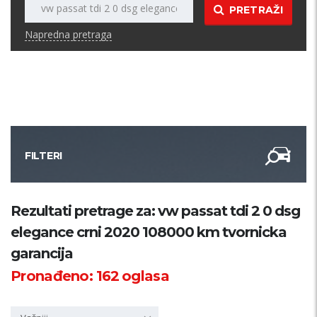
PRETRAŽI
Napredna pretraga
FILTERI
Kategorija
Rezultati pretrage za: vw passat tdi 2 0 dsg
elegance crni 2020 108000 km tvornicka
Županija
garancija
Pronađeno:
162
oglasa
Samo sa slikom
PRETRAŽI