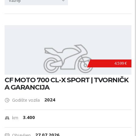
Važniji
4.599 €
CF MOTO 700 CL-X SPORT | TVORNIČK
A GARANCIJA
2024
Godište vozila
3.400
km
27.07.2026.
Objavljen