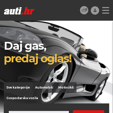
Daj gas,
predaj oglas!
Sve kategorije
Automobili
Motocikli
Gospodarska vozila