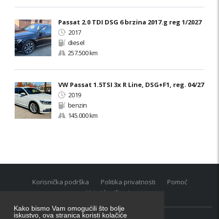
Passat 2.0 TDI DSG 6 brzina 2017.g reg 1/2027
2017
diesel
257.500 km
VW Passat 1.5TSI 3x R Line, DSG+F1, reg. 04/27
2019
benzin
145.000 km
Korisnička podrška
Politika privatnosti
Pomoć
Uvjeti korištenja
Kako bismo Vam omogućili što bolje
iskustvo, ova stranica koristi kolačiće