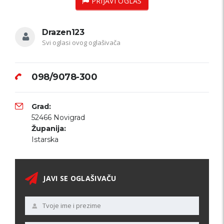
PRIJAVI OGLAS
Drazen123
Svi oglasi ovog oglašivača
098/9078-300
Grad:
52466 Novigrad
Županija:
Istarska
JAVI SE OGLAŠIVAČU