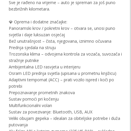
Sve je rađeno na vrijeme – auto je spreman za još puno
bezbrižnih kilometara.
💎 Oprema i dodatne značajke:
Panoramski krov / pokretni krov – otvara se, unosi puno
svjetla i daje luksuzan osjećaj
Bež unutrašnjost – čista, njegovana, iznimno očuvana
Prednja sjedala na struju
Trozonska klima – odvojena kontrola za vozača, suvozača i
stražnje putnike
Ambijentalna LED rasvjeta u interijeru
Osram LED prednja svjetla (upisana u prometnu knjižicu)
Adaptivni tempomat (ACC) – prati vozilo ispred i koči po
potrebi
Prepoznavanje prometnih znakova
Sustav pomoći pri kočenju
Multifunkcionalni volan
Sustav za povezivanje: Bluetooth, USB, AUX
Veliki obujam gepeka – idealan za obiteljske potrebe i duža
putovanja