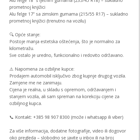
Alu felge 18” s ljetnim gumama (235/45 R18) – sukladno
prometnoj knjižici
Alu felge 17” sa zimskim gumama (215/55 R17) – sukladno
prometnoj knjižici (trenutno na vozilu)
🔍 Opće stanje:
Postoje manja estetska oštećenja, što je normalno za
kilometražu.
Sve ostalo je uredno, funkcionalno i redovito održavano.
⚠️ Napomena za ozbiljne kupce:
Prodajem automobil isključivo zbog kupnje drugog vozila.
Zamjene me ne zanimaju.
Cijena je realna, u skladu s opremom, održavanjem i
stanjem vozila, ali sam spreman na korekciju cijene za
ozbiljnog kupca.
📞 Kontakt: +385 98 907 8300 (može i whatsapp ili viber)
Za više informacija, dodatne fotografije, video ili dogovor
oko pregleda – slobodno se javite u inbox ili na broj