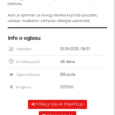
telefona.
Auto je spreman za novog vlasnika koji traži pouzdan,
udoban i kvalitetno održavan obiteljski automobil.
Info o oglasu
Objavljen:
25.09.2025. 08:31
Do isteka je još:
48 dana
Oglas prikazan:
536 puta
ID oglasa:
1572110
POŠALJI OGLAS PRIJATELJU