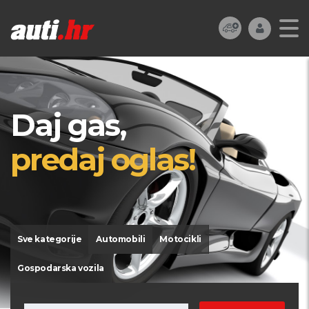
Daj gas,
predaj oglas!
Sve kategorije
Automobili
Motocikli
Gospodarska vozila