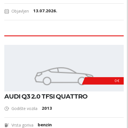
Stanje?
13.07.2026.
Objavljen
Vlasnik?
Boja?
Servisna knjižica
Garažiran
Odltimer
0 €
PRETRAŽI
AUDI Q3 2.0 TFSI QUATTRO
2013
Godište vozila
benzin
Vrsta goriva