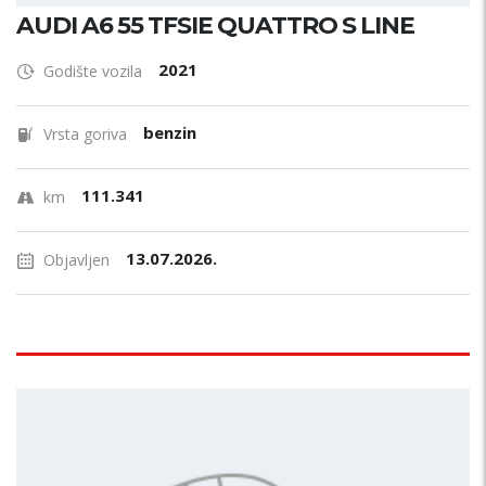
AUDI A6 55 TFSIE QUATTRO S LINE
2021
Godište vozila
benzin
Vrsta goriva
111.341
km
13.07.2026.
Objavljen