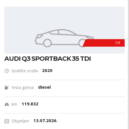
Model?
Godina proizvodnje
Od
Do
Cijena
0 €
€
AUDI Q3 SPORTBACK 35 TDI
Kilometraža
2020
Godište vozila
diesel
Vrsta goriva
Vrsta goriva?
119.832
Snaga motora (kW)
km
13.07.2026.
Objavljen
Radni obujam (cm3)