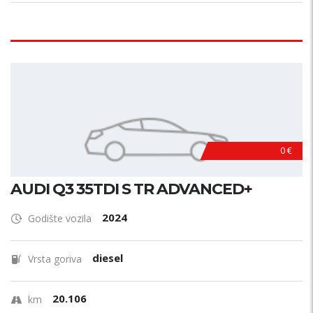
Pogon?
Vrsta mjenjača?
Broj brzina?
0 €
Broj vrata?
AUDI Q3 35TDI S TR ADVANCED+
2024
Oblik karoserije?
Godište vozila
Novo/rabljeno
diesel
Vrsta goriva
novo
rabljeno
20.106
km