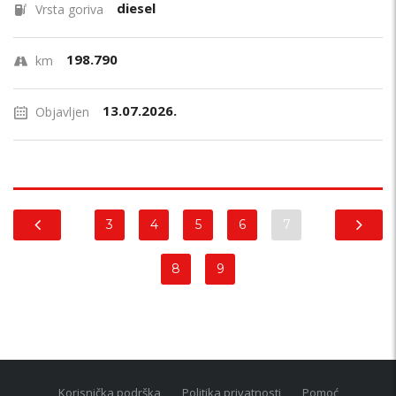
diesel
Vrsta goriva
198.790
km
13.07.2026.
Objavljen
3
4
5
6
7
8
9
Korisnička podrška
Politika privatnosti
Pomoć