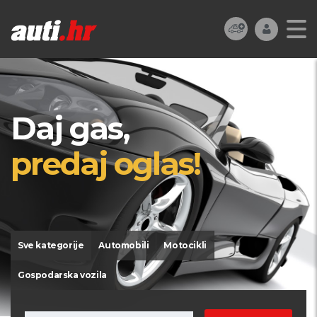
Daj gas,
predaj oglas!
Sve kategorije
Automobili
Motocikli
Gospodarska vozila