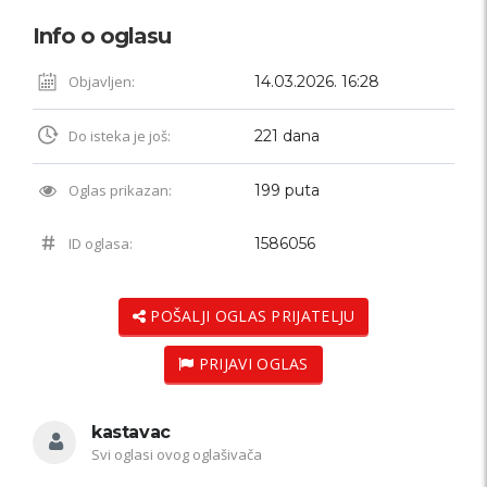
Info o oglasu
Objavljen:
14.03.2026. 16:28
Do isteka je još:
221 dana
Oglas prikazan:
199 puta
ID oglasa:
1586056
POŠALJI OGLAS PRIJATELJU
PRIJAVI OGLAS
kastavac
Svi oglasi ovog oglašivača