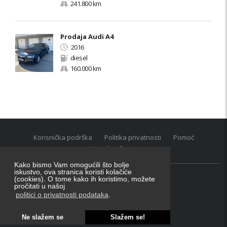
241.800 km
Prodaja Audi A4
2016
diesel
160.000 km
Korisnička podrška
Politika privatnosti
Pomoć
Uvjeti korištenja
Kako bismo Vam omogućili što bolje
iskustvo, ova stranica koristi kolačiće
(cookies). O tome kako ih koristimo, možete
Oglasnik grupacija:
posao.hr
|
oglasnik.hr
|
auti.hr
pročitati u našoj
Tečaj za konverziju u EUR valutu: 1 euro = 7.53450 kn
politici o privatnosti podataka
.
Ne slažem se
Slažem se!