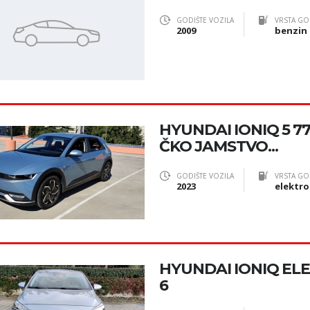
GODIŠTE VOZILA
VRSTA GO
2009
benzin
HYUNDAI IONIQ 5 7
ČKO JAMSTVO...
GODIŠTE VOZILA
VRSTA GO
2023
elektro
HYUNDAI IONIQ ELE
6