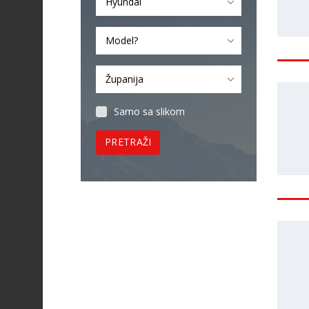
Hyundai
Model?
Županija
Samo sa slikom
PRETRAŽI