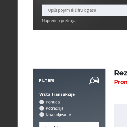
Napredna pretraga
Rez
FILTERI
Pro
Vrsta transakcije
Ponuda
Potražnja
Iznajmljivanje