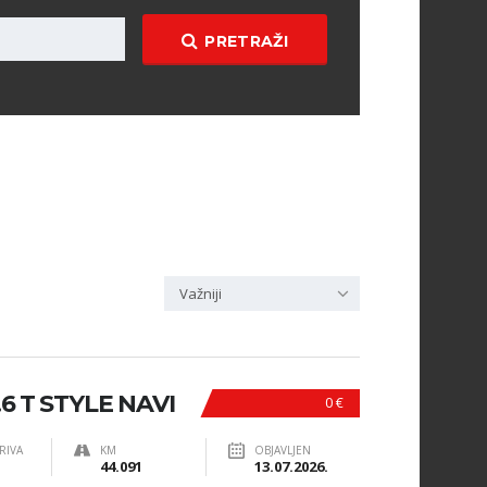
PRETRAŽI
Važniji
6 T STYLE NAVI
0 €
RIVA
KM
OBJAVLJEN
44.091
13.07.2026.