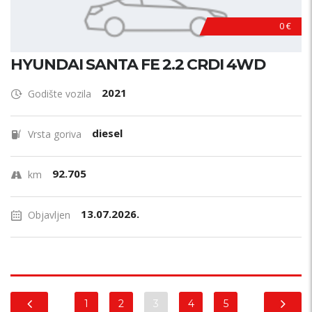
0 €
HYUNDAI SANTA FE 2.2 CRDI 4WD
2021
Godište vozila
diesel
Vrsta goriva
92.705
km
13.07.2026.
Objavljen
1
2
3
4
5