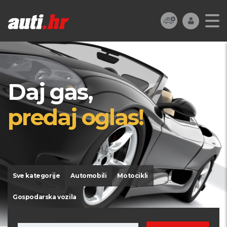
Daj gas,
predaj oglas!
Sve kategorije
Automobili
Motocikli
Gospodarska vozila