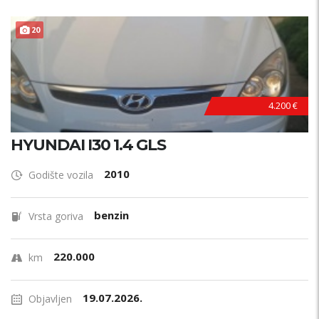
Model?
20
PRETRAŽI
4.200 €
HYUNDAI I30 1.4 GLS
2010
Godište vozila
benzin
Vrsta goriva
220.000
km
19.07.2026.
Objavljen