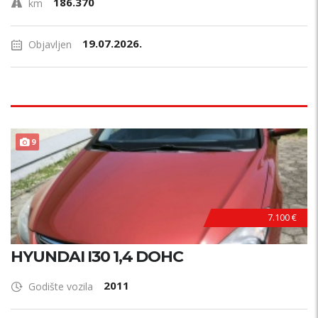
186.370
km
19.07.2026.
Objavljen
9
7.100 €
HYUNDAI I30 1,4 DOHC
2011
Godište vozila